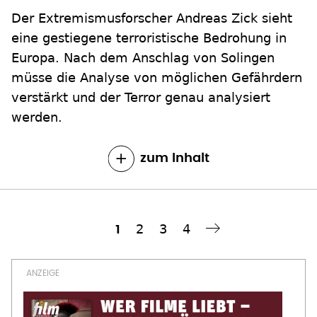
Der Extremismusforscher Andreas Zick sieht
eine gestiegene terroristische Bedrohung in
Europa. Nach dem Anschlag von Solingen
müsse die Analyse von möglichen Gefährdern
verstärkt und der Terror genau analysiert
werden.
zum Inhalt
Seite
2
Seite
3
Seite
4
Aktuelle
1
Nächste Seite
››
Seitennummerierung
Seite