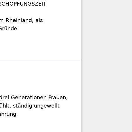
ls SCHÖPFUNGSZEIT
m Rheinland, als
 Gründe.
drei Generationen Frauen,
hlt, ständig ungewollt
ahrung.