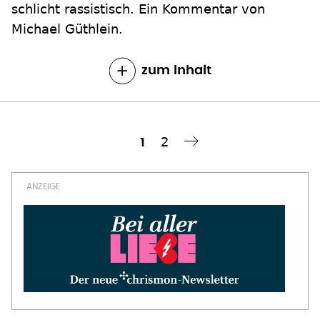
schlicht rassistisch. Ein Kommentar von
Michael Güthlein.
zum Inhalt
Seite
2
Aktuelle
1
Nächste Seite
››
Seitennummerierung
Seite