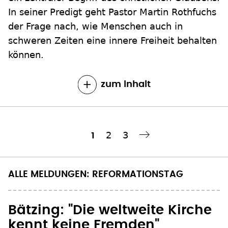
In seiner Predigt geht Pastor Martin Rothfuchs
der Frage nach, wie Menschen auch in
schweren Zeiten eine innere Freiheit behalten
können.
zum Inhalt
Seite
2
Seite
3
Aktuelle
1
Nächste Seite
››
Seitennummerierung
Seite
ALLE MELDUNGEN: REFORMATIONSTAG
Bätzing: "Die weltweite Kirche
kennt keine Fremden"