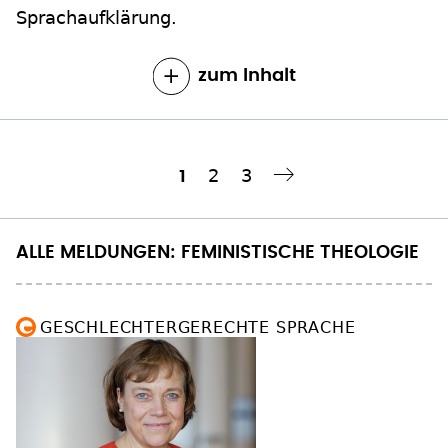
Sprachaufklärung.
zum Inhalt
Seite
2
Seite
3
Aktuelle
1
Nächste Seite
››
Seitennummerierung
Seite
ALLE MELDUNGEN: FEMINISTISCHE THEOLOGIE
GESCHLECHTERGERECHTE SPRACHE