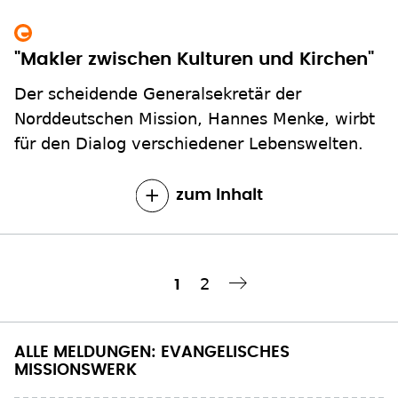
"Makler zwischen Kulturen und Kirchen"
Der scheidende Generalsekretär der
Norddeutschen Mission, Hannes Menke, wirbt
für den Dialog verschiedener Lebenswelten.
zum Inhalt
Seite
2
Aktuelle
1
Nächste Seite
››
Seitennummerierung
Seite
ALLE MELDUNGEN: EVANGELISCHES
MISSIONSWERK