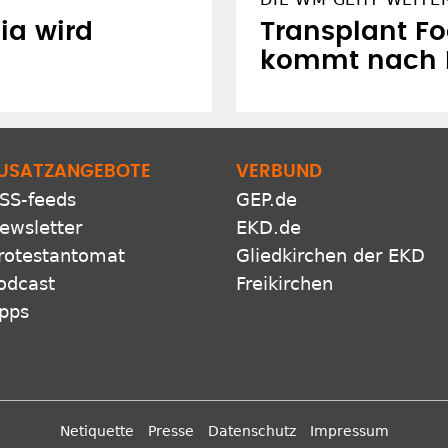
ia wird
Transplant Fo
kommt nach F
USATZANGEBOTE
VERBUND
SS-feeds
GEP.de
ewsletter
EKD.de
rotestantomat
Gliedkirchen der EKD
odcast
Freikirchen
pps
Netiquette
Presse
Datenschutz
Impressum