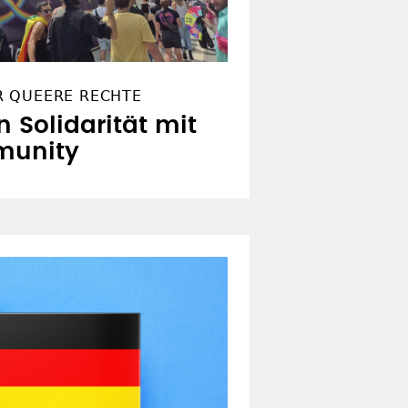
R QUEERE RECHTE
n Solidarität mit
munity