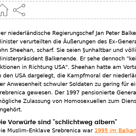
er niederländische Regierungschef Jan Peter Bal
inister verurteilten die Äußerungen des Ex-Genera
ohn Sheehan, scharf. Sie seien §unhaltbar und völl
inisterpräsident Balkenende. Er sehe dennoch "ke
ktionen in Richtung USA". Sheehan hatte am Vort
n den USA dargelegt, die Kampfmoral der niederl
er Anwesenheit schwuler Soldaten zu gering für e
rebrenica gewesen. Der 1997 pensionierte Genera
ögliche Zulassung von Homosexuellen zum Dienst 
ngehört.
ie Vorwürfe sind "schlichtweg albern"
ie Muslim-Enklave Srebrenica war
1995 im Balkan