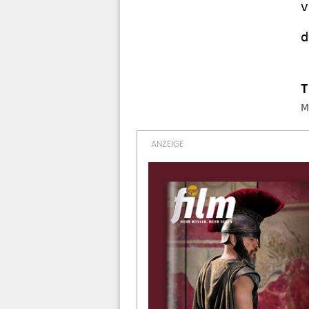
v
d
M