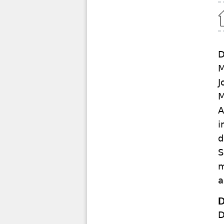
Home
D
M
J
M
A
i
d
S
m
a
D
D