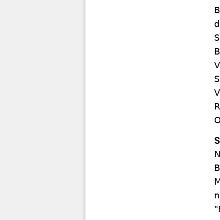
B
d
S
B
V
S
V
R
O
S
N
B
M
n
"