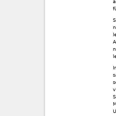
a
f
S
n
l
A
n
l
I
s
s
v
S
M
U