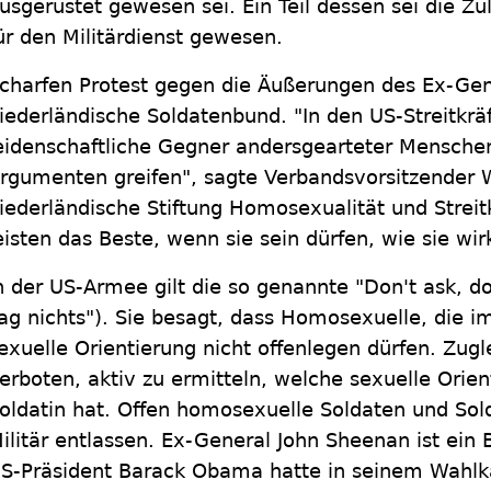
usgerüstet gewesen sei. Ein Teil dessen sei die 
ür den Militärdienst gewesen.
charfen Protest gegen die Äußerungen des Ex-Gen
iederländische Soldatenbund. "In den US-Streitkräf
eidenschaftliche Gegner andersgearteter Menschen
rgumenten greifen", sagte Verbandsvorsitzender 
iederländische Stiftung Homosexualität und Streitk
eisten das Beste, wenn sie sein dürfen, wie sie wirk
n der US-Armee gilt die so genannte "Don't ask, don
ag nichts"). Sie besagt, dass Homosexuelle, die im
exuelle Orientierung nicht offenlegen dürfen. Zugle
erboten, aktiv zu ermitteln, welche sexuelle Orien
oldatin hat. Offen homosexuelle Soldaten und So
ilitär entlassen. Ex-General John Sheenan ist ein B
S-Präsident Barack Obama hatte in seinem Wahl