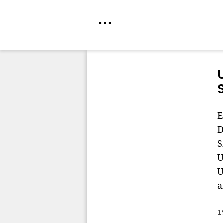
Direkt
zum
Inhalt
E
D
S
U
U
a
1