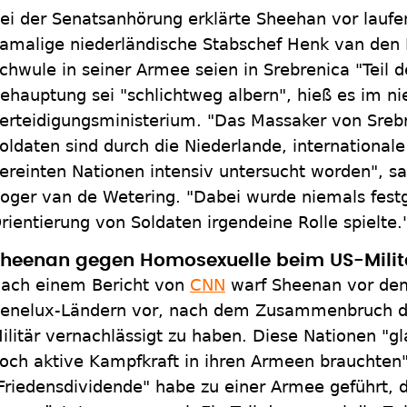
ei der Senatsanhörung erklärte Sheehan vor lauf
amalige niederländische Stabschef Henk van den
chwule in seiner Armee seien in Srebrenica "Teil
ehauptung sei "schlichtweg albern", hieß es im n
erteidigungsministerium. "Das Massaker von Srebr
oldaten sind durch die Niederlande, international
ereinten Nationen intensiv untersucht worden", s
oger van de Wetering. "Dabei wurde niemals festge
rientierung von Soldaten irgendeine Rolle spielte.
heenan gegen Homosexuelle beim US-Milit
ach einem Bericht von
CNN
warf Sheenan vor dem
enelux-Ländern vor, nach dem Zusammenbruch de
ilitär vernachlässigt zu haben. Diese Nationen "gl
och aktive Kampfkraft in ihren Armeen brauchten
Friedensdividende" habe zu einer Armee geführt, di