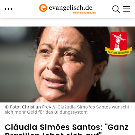
Direkt
zum
Inhalt
Foto: Christian Frey
Cla?udia Simo?es Santos wünscht
sich mehr Geld für das Bildungssystem
Cláudia Simões Santos: "Ganz