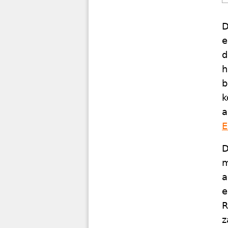
D
e
d
h
b
k
a
E
D
m
a
e
R
z