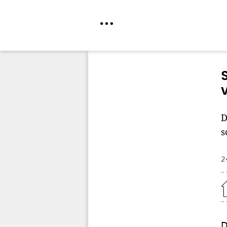
Direkt
zum
Inhalt
D
s
2
Home
D