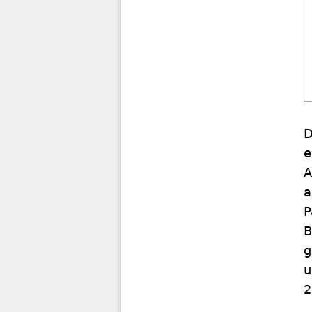
D
e
A
a
P
B
g
u
2