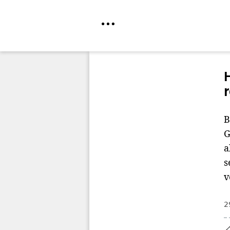
Direkt
zum
Inhalt
B
G
a
s
v
2
Home