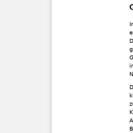
I
e
D
g
G
i
N
D
k
z
K
A
B