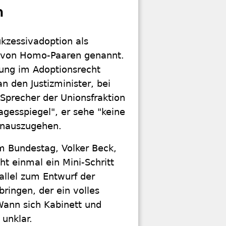
n
ukzessivadoption als
ng von Homo-Paaren genannt.
lung im Adoptionsrecht
n den Justizminister, bei
Sprecher der Unionsfraktion
gesspiegel", er sehe "keine
inauszugehen.
im Bundestag, Volker Beck,
cht einmal ein Mini-Schritt
rallel zum Entwurf der
ringen, der ein volles
Wann sich Kabinett und
unklar.