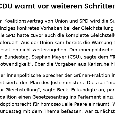
CDU warnt vor weiteren Schritte
m Koalitionsvertrag von Union und SPD wird die S
inziges konkretes Vorhaben bei der Gleichstellu
ie SPD hatte zuvor auch die komplette Gleichstel
efordert. Aus der Union kam bereits die Warnung a
esetzen nicht weiterzugehen. Der innenpolitische 
m Bundestag, Stephan Mayer (CSU), sagte dem "Ta
otwendigkeit", über die Vorgaben aus Karlsruhe h
er innenpolitische Sprecher der Grünen-Fraktion 
ritisierte den Plan des Justizministers. Dies sei "ni
ur Gleichstellung", sagte Beck. Er kündigte an, pa
oalition einen Gesetzesantrag ins Parlament einzub
doptionsrecht für homosexuelle Paare einräumt. 
undestag mit dem Thema befassen, war zunächst 