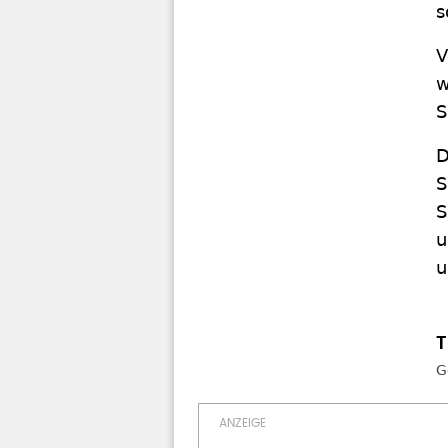
s
V
w
S
D
S
S
u
u
G