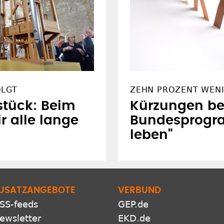
OLGT
ZEHN PROZENT WEN
stück: Beim
Kürzungen b
r alle lange
Bundesprogr
leben"
USATZANGEBOTE
VERBUND
SS-feeds
GEP.de
ewsletter
EKD.de