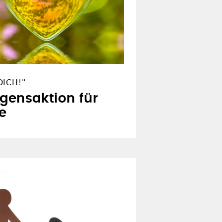
ICH!"
egensaktion für
e