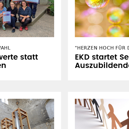
WAHL
"HERZEN HOCH FÜR D
erte statt
EKD startet S
en
Auszubildend