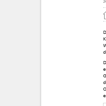
2
Home
D
K
W
d
D
e
G
d
O
e