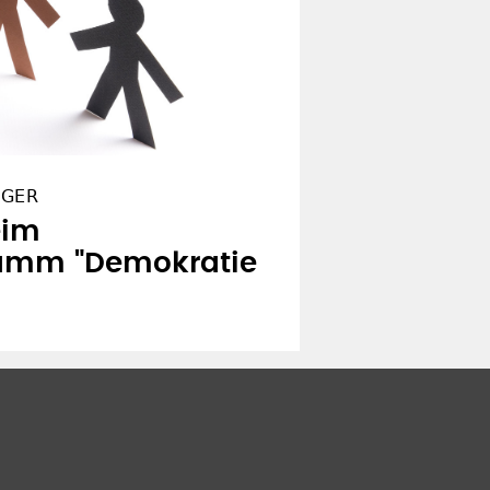
IGER
eim
amm "Demokratie