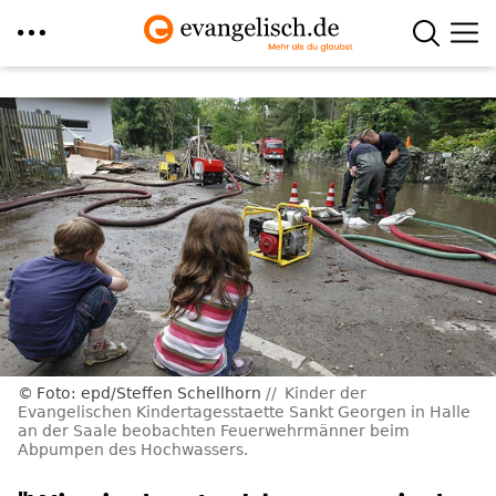
Direkt
zum
Inhalt
Foto: epd/Steffen Schellhorn
Kinder der
Evangelischen Kindertagesstaette Sankt Georgen in Halle
an der Saale beobachten Feuerwehrmänner beim
Abpumpen des Hochwassers.