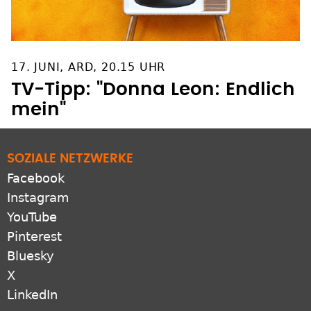
17. JUNI, ARD, 20.15 UHR
TV-Tipp: "Donna Leon: Endlich
mein"
SOZIALE NETZWERKE
Facebook
Instagram
YouTube
Pinterest
Bluesky
X
LinkedIn