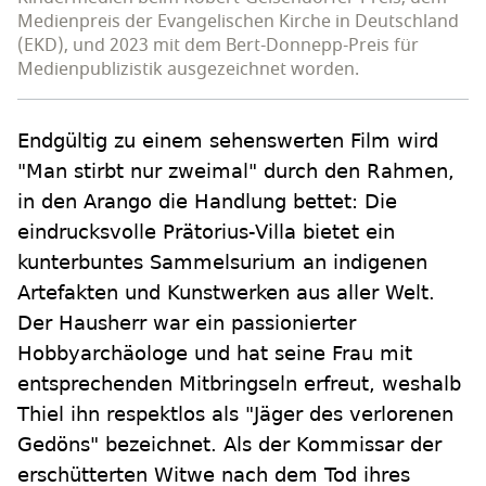
Medienpreis der Evangelischen Kirche in Deutschland
(EKD), und 2023 mit dem Bert-Donnepp-Preis für
Medienpublizistik ausgezeichnet worden.
Endgültig zu einem sehenswerten Film wird
"Man stirbt nur zweimal" durch den Rahmen,
in den Arango die Handlung bettet: Die
eindrucksvolle Prätorius-Villa bietet ein
kunterbuntes Sammelsurium an indigenen
Artefakten und Kunstwerken aus aller Welt.
Der Hausherr war ein passionierter
Hobbyarchäologe und hat seine Frau mit
entsprechenden Mitbringseln erfreut, weshalb
Thiel ihn respektlos als "Jäger des verlorenen
Gedöns" bezeichnet. Als der Kommissar der
erschütterten Witwe nach dem Tod ihres