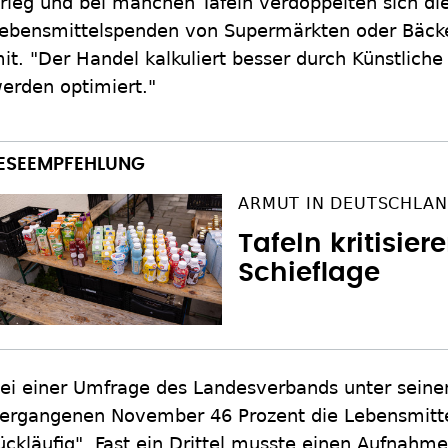
rieg und bei manchen Tafeln verdoppelten sich di
ebensmittelspenden von Supermärkten oder Bäcke
it. "Der Handel kalkuliert besser durch Künstliche 
erden optimiert."
ARMUT IN DEUTSCHLAN
Tafeln kritisier
Schieflage
ei einer Umfrage des Landesverbands unter seine
ergangenen November 46 Prozent die Lebensmittel
ückläufig". Fast ein Drittel musste einen Aufnahm