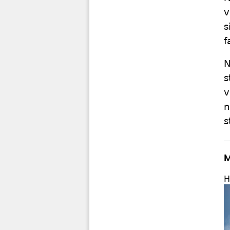
v
s
f
N
s
v
n
s
M
H