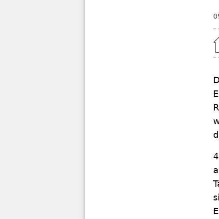
0
Home
D
E
R
w
d
4
a
T
s
E