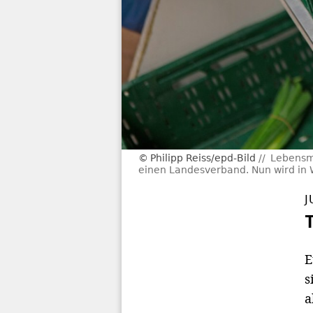
Philipp Reiss/epd-Bild
Lebensmi
einen Landesverband. Nun wird in W
J
E
s
a