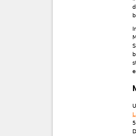
d
b
I
M
S
b
s
e
U
L
5
D