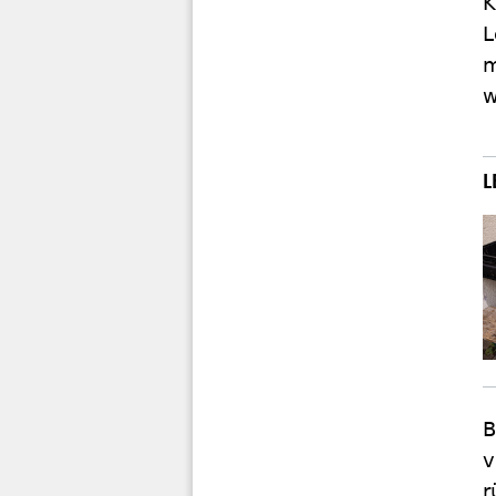
K
L
m
w
B
v
r