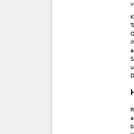
v
K
T
O
i
a
S
u
D
R
a
b