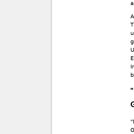
a
A
T
u
g
U
E
I
b
"
G