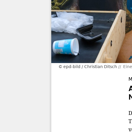
epd-bild / Christian Ditsch
Eine
M
D
T
v