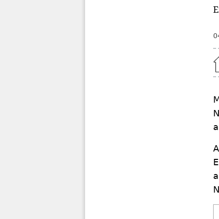
E
0
Home
M
N
a
A
E
a
N