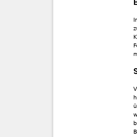
I
z
K
F
m
V
h
ü
w
b
B