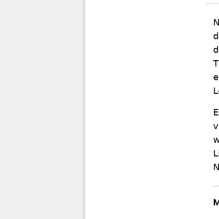
N
d
d
T
e
L
E
v
w
L
N
M