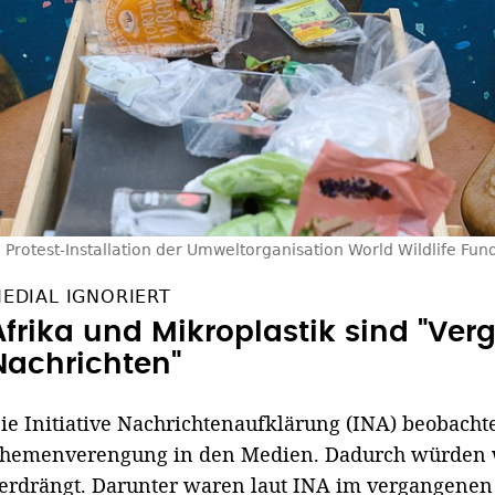
 Protest-Installation der Umweltorganisation World Wildlife Fu
EDIAL IGNORIERT
Afrika und Mikroplastik sind "Ver
Nachrichten"
ie Initiative Nachrichtenaufklärung (INA) beobach
hemenverengung in den Medien. Dadurch würden w
erdrängt. Darunter waren laut INA im vergangenen Ja