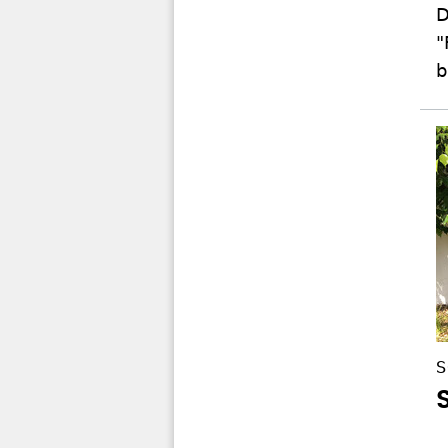
D
"
b
S