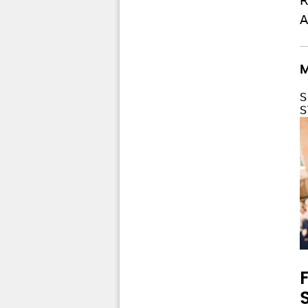
R
A
M
S
S