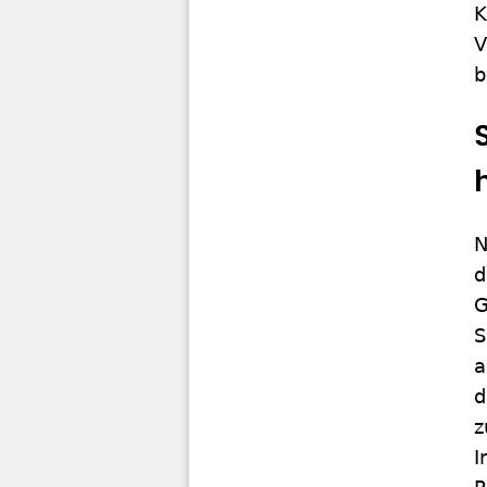
K
V
b
N
d
G
S
a
d
z
I