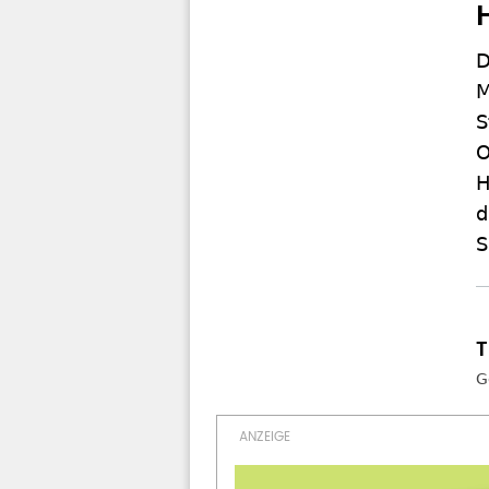
D
M
S
O
H
d
S
G