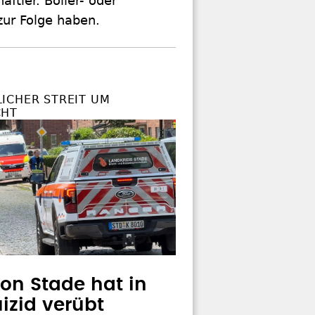
ftler. Böller- oder
zur Folge haben.
CHER STREIT UM S
HT
von Stade hat in
uizid verübt