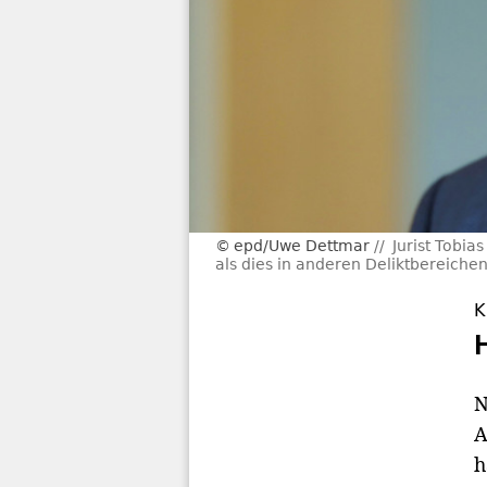
epd/Uwe Dettmar
Jurist Tobia
als dies in anderen Deliktbereichen 
K
N
A
h