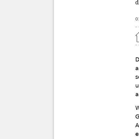
d
0
Home
D
a
s
u
a
W
G
A
e