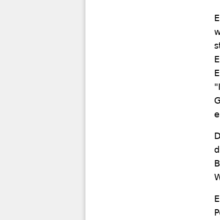
E
w
s
E
E
"
G
e
D
d
B
W
E
P