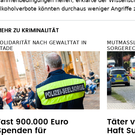
ahmenbedingungen helfen, erklärte der Wissenscha
lkoholverbote könnten durchaus weniger Angriffe 
EHR ZU KRIMINALITÄT
OLIDARITÄT NACH GEWALTTAT IN
MUTMASSLI
TADE
ORGEREC
Fast 900.000 Euro
Täter 
Spenden für
Haft S