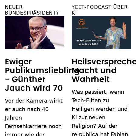
NEUER
YEET-PODCAST ÜBER
BUNDESPRÄSIDENT?
KI
Ewiger
Heilsverspreche
Publikumsliebling
Macht und
- Günther
Wahrheit
Jauch wird 70
Was passiert, wenn
Tech-Eliten zu
Vor der Kamera wirkt
Heiligen werden und
er auch nach 40
KI zur neuen
Jahren
Religion? Auf der
Fernsehkarriere noch
re:publica hat Fabian
immer wie der