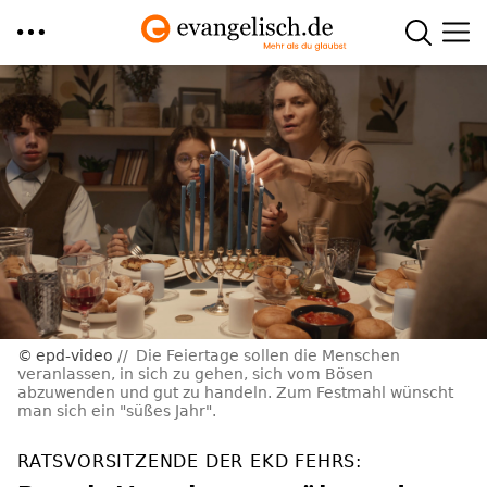
Direkt
zum
Inhalt
epd-video
Die Feiertage sollen die Menschen
veranlassen, in sich zu gehen, sich vom Bösen
abzuwenden und gut zu handeln. Zum Festmahl wünscht
man sich ein "süßes Jahr".
RATSVORSITZENDE DER EKD FEHRS: