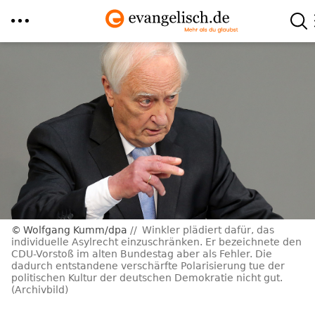
Direkt
zum
Inhalt
Wolfgang Kumm/dpa
Winkler plädiert dafür, das
individuelle Asylrecht einzuschränken. Er bezeichnete den
CDU-Vorstoß im alten Bundestag aber als Fehler. Die
dadurch entstandene verschärfte Polarisierung tue der
politischen Kultur der deutschen Demokratie nicht gut.
(Archivbild)