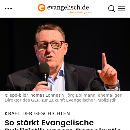
Direkt
zum
Inhalt
epd-bild/Thomas Lohnes
Jörg Bollmann, ehemaliger
Direktor des GEP, zur Zukunft Evangelischer Publizistik.
KRAFT DER GESCHICHTEN
So stärkt Evangelische