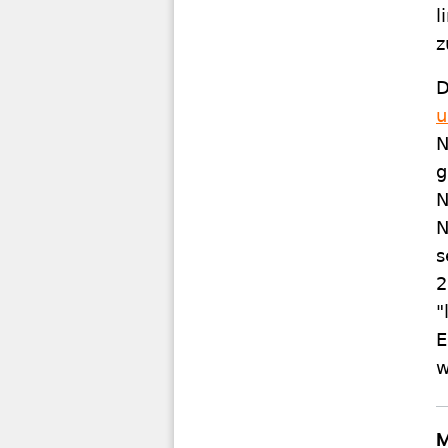
l
z
D
u
N
g
N
N
s
2
"
E
w
M