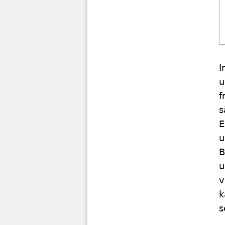
I
u
f
s
E
u
B
u
v
k
s