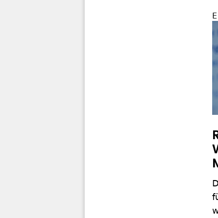
E
D
f
w