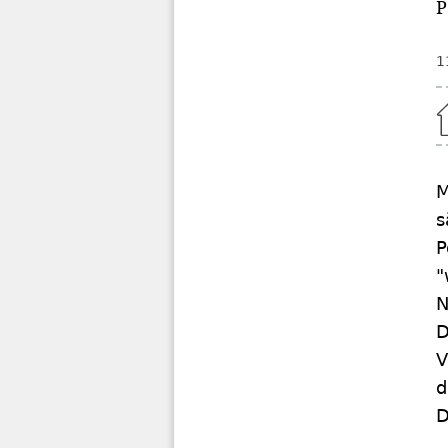
P
1
Home
M
s
P
"
N
D
V
d
D