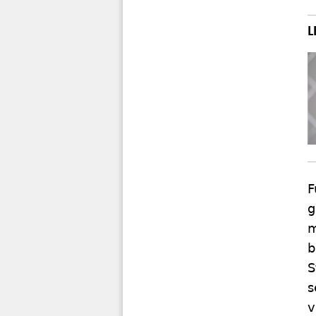
F
g
m
b
S
s
v