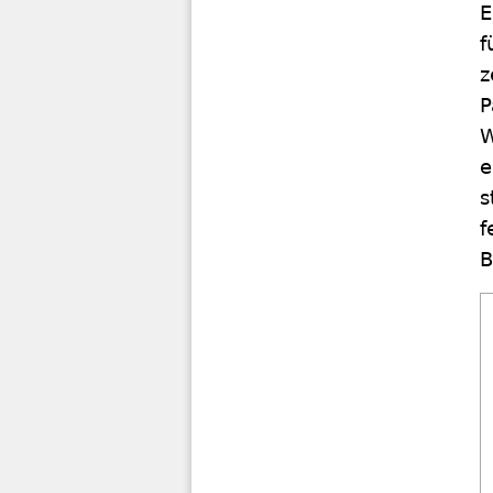
E
f
z
P
W
e
s
f
B