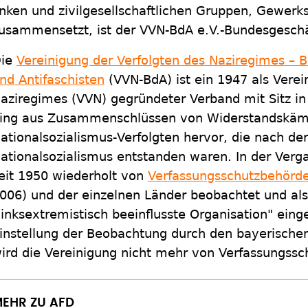
inken und zivilgesellschaftlichen Gruppen, Gewerk
usammensetzt, ist der VVN-BdA e.V.-Bundesgeschä
ie
Vereinigung der Verfolgten des Naziregimes – B
nd Antifaschisten
(VVN-BdA)
ist ein 1947 als Vere
aziregimes (VVN) gegründeter Verband mit Sitz in 
ing aus Zusammenschlüssen von Widerstandskäm
ationalsozialismus-Verfolgten hervor, die nach de
ationalsozialismus entstanden waren. In der Verg
eit 1950 wiederholt von
Verfassungsschutzbehörd
006) und der einzelnen Länder beobachtet und als
linksextremistisch beeinflusste Organisation" eing
instellung der Beobachtung durch den bayerische
ird die Vereinigung nicht mehr von Verfassungss
EHR ZU AFD