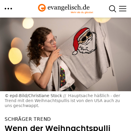
Direkt
zum
Inhalt
epd-Bild/Christiane Stock
Hauptsache häßlich - der
Trend mit den Weihnachtspullis ist von den USA auch zu
uns geschwappt.
SCHRÄGER TREND
Wenn der Weihnachtspulli