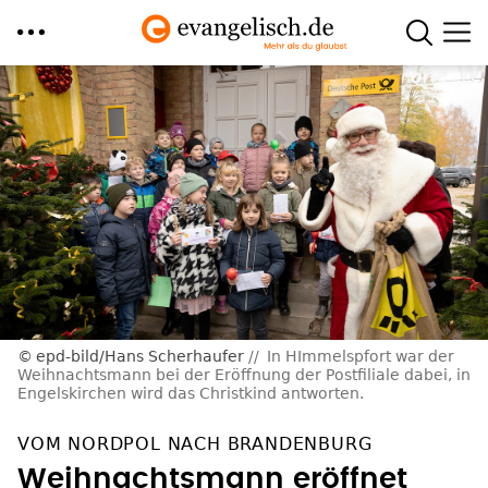
Direkt
zum
Inhalt
epd-bild/Hans Scherhaufer
In HImmelspfort war der
Weihnachtsmann bei der Eröffnung der Postfiliale dabei, in
Engelskirchen wird das Christkind antworten.
VOM NORDPOL NACH BRANDENBURG
Weihnachtsmann eröffnet