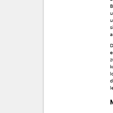
B
u
u
s
a
D
e
z
k
l
d
l