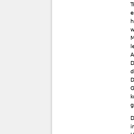
T
e
h
w
M
l
A
D
d
D
G
k
g
D
i