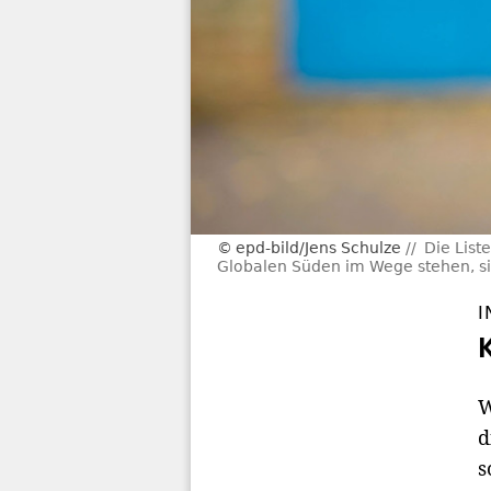
epd-bild/Jens Schulze
Die List
Globalen Süden im Wege stehen, sin
I
W
d
s