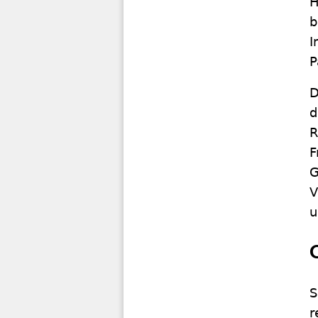
H
b
I
P
D
d
R
F
G
V
u
S
r