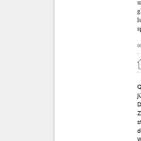
u
g
l
s
0
Home
Q
J
D
Z
s
d
W