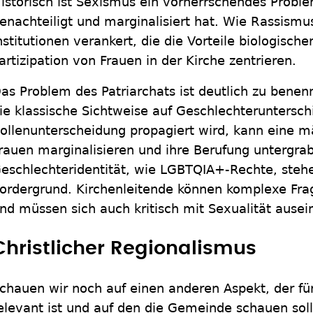
istorisch ist Sexismus ein vorherrschendes Prob
enachteiligt und marginalisiert hat. Wie Rassismus
nstitutionen verankert, die die Vorteile biologisch
artizipation von Frauen in der Kirche zentrieren.
as Problem des Patriarchats ist deutlich zu benen
ie klassische Sichtweise auf Geschlechteruntersch
ollenunterscheidung propagiert wird, kann eine m
rauen marginalisieren und ihre Berufung untergra
eschlechteridentität, wie LGBTQIA+-Rechte, steh
ordergrund. Kirchenleitende können komplexe Fra
nd müssen sich auch kritisch mit Sexualität ausei
Christlicher Regionalismus
chauen wir noch auf einen anderen Aspekt, der f
elevant ist und auf den die Gemeinde schauen soll