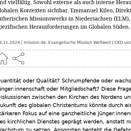
nd vielfältig. Sowohl externe als auch interne Her
lobalen Kontexten sichtbar. Emmanuel Kileo, Direkt
utherischen Missionswerks in Niedersachsen (ELM), 
pezifischen Herausforderungen im Globalen Süden.
8.11.2024
mission.de
,
Evangelische Mission Weltweit
EKD und
uantität oder Qualität? Schrumpfende oder wach
ünger:innenschaft oder Mitgliedschaft? Diese Frage
iskussionen zwischen den Kirchen des Nordens un
ukunft des globalen Christentums könnte durch e
tärkeren Fokus auf eine ganzheitliche Jünger:inne
es kirchlichen Dienstes geprägt werden, anstatt 
achstum zu setzen. Ansonsten besteht die Gefahr,