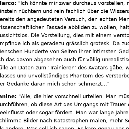
arco:
"Ich könnte mir zwar durchaus vorstellen, 
instein nüchtern und rein fachlich über die Wissen
ereits den angedeuteten Versuch, den echten Men
issenschaftlichen Fassade abbilden zu wollen, halt
ussichtslos. Die Vorstellung, dies mit einem verst
mpfinde ich als geradezu grässlich grotesk. Da z
enschen Hunderte von Seiten ihrer intimsten Geda
ch das davon abgesehen auch für völlig unrealisti
ülle an Daten zum 'Trainieren' des Avatars gäbe, 
lasses und unvollständiges Phantom des Verstorbe
er Gedanke daran mich schon schmerzt..."
anine:
"Alle, die hier vorschnell urteilen: Man mü
urchführen, ob diese Art des Umgangs mit Trauer d
eeinflusst oder sogar fördert. Man war lange Jahre
chlimme Bilder nach Katastrophen malen, mehr
ls andere. Was soll ich sagen. Es kam genau das 