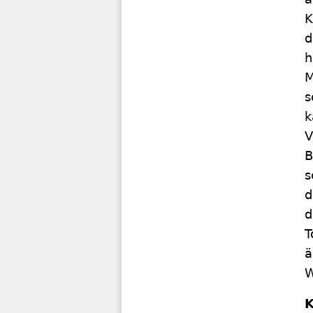
K
d
h
M
s
k
V
B
s
d
d
T
ä
W
K