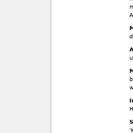
m
A
M
d
u
M
b
w
I
H
'