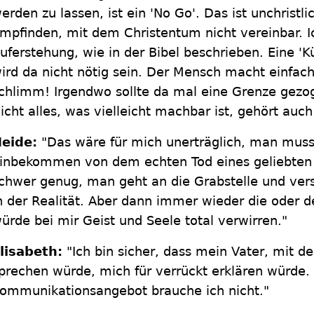
erden zu lassen, ist ein 'No Go'. Das ist unchristli
mpfinden, mit dem Christentum nicht vereinbar. I
uferstehung, wie in der Bibel beschrieben. Eine 'Kün
ird da nicht nötig sein. Der Mensch macht einfach 
chlimm! Irgendwo sollte da mal eine Grenze gezo
icht alles, was vielleicht machbar ist, gehört auc
eide:
"Das wäre für mich unerträglich, man muss 
inbekommen von dem echten Tod eines geliebten V
chwer genug, man geht an die Grabstelle und ve
n der Realität. Aber dann immer wieder die oder d
ürde bei mir Geist und Seele total verwirren."
lisabeth:
"Ich bin sicher, dass mein Vater, mit 
prechen würde, mich für verrückt erklären würde. 
ommunikationsangebot brauche ich nicht."