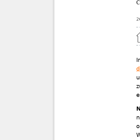
C
2
Home
I
d
u
z
e
N
n
o
W