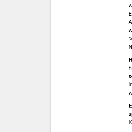
w
E
A
w
s
N
H
h
s
i
w
E
s
K