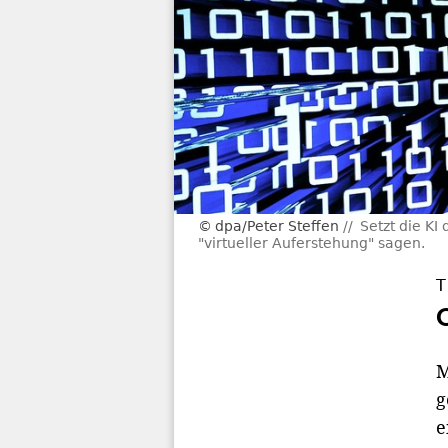
dpa/Peter Steffen
Setzt die K
"virtueller Auferstehung" sagen.
T
M
g
e