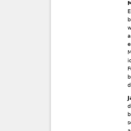
M
E
b
w
a
e
M
i
F
b
d
J
d
b
s
a