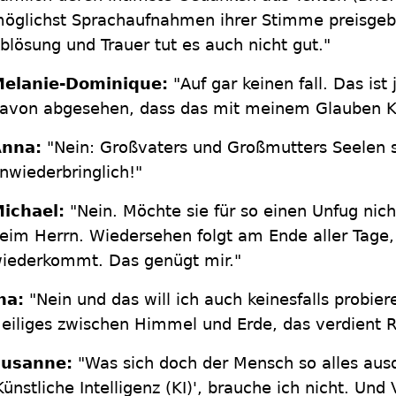
öglichst Sprachaufnahmen ihrer Stimme preisgebe
blösung und Trauer tut es auch nicht gut."
elanie-Dominique:
"Auf gar keinen fall. Das ist
avon abgesehen, dass das mit meinem Glauben K
Anna:
"Nein: Großvaters und Großmutters Seelen 
nwiederbringlich!"
ichael:
"Nein. Möchte sie für so einen Unfug nic
eim Herrn. Wiedersehen folgt am Ende aller Tage
iederkommt. Das genügt mir."
na:
"Nein und das will ich auch keinesfalls probier
eiliges zwischen Himmel und Erde, das verdient R
Susanne:
"Was sich doch der Mensch so alles aus
Künstliche Intelligenz (KI)', brauche ich nicht. Und