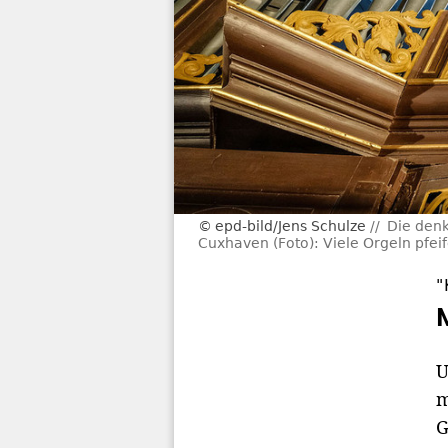
epd-bild/Jens Schulze
Die denk
Cuxhaven (Foto): Viele Orgeln pfeif
"
U
m
G