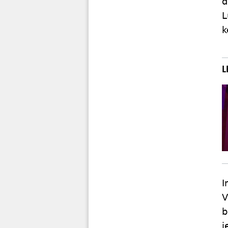
d
L
k
I
V
b
j