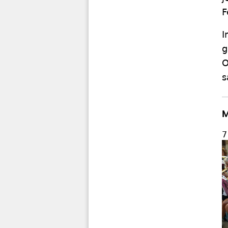
F
I
g
O
s
M
7