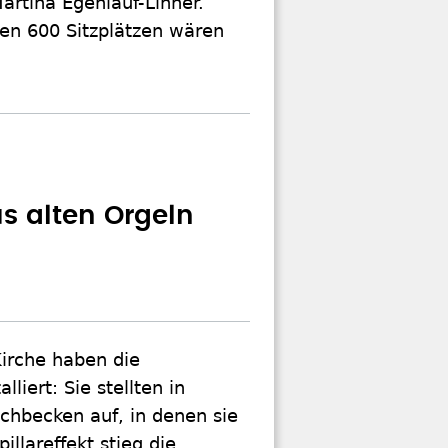
artina Egenlauf-Linner.
nen 600 Sitzplätzen wären
s alten Orgeln
irche haben die
liert: Sie stellten in
chbecken auf, in denen sie
illareffekt stieg die