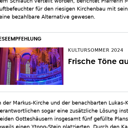
em Schlauch verteilt worden, berichtet Pfarrerin M
uftbefeuchter für den riesigen Kirchenbau mit sei
eine bezahlbare Alternative gewesen.
KULTURSOMMER 2024
Frische Töne au
n der Markus-Kirche und der benachbarten Lukas-K
erantwortlichen sogar eine zusätzliche Lösung instal
eiden Gotteshäusern insgesamt fünf gefüllte Plans
eweils einen Ytong-Stein platzierten. Durch den Kap