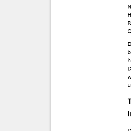
N
H
R
O
D
b
h
D
w
u
D