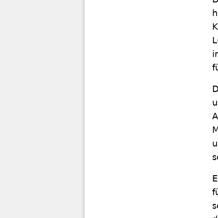
h
K
L
i
f
D
u
A
M
u
s
E
f
s