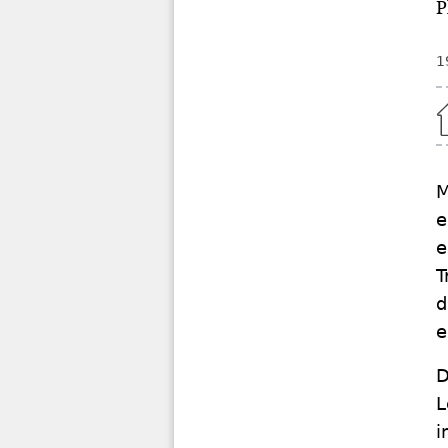
P
1
Home
M
e
e
T
d
e
D
L
i