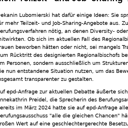
ekanin Lubomierski hat dafür einige Ideen: Sie s
ür mehr Teilzeit- und Job-Sharing-Angebote aus. 
erufungsverfahren nötig, an denen Diversity- oder
itwirkten. Ob sich im aktuellen Fall des Regional
rauen beworben hätten oder nicht, sei mangels Tr
um Rücktritt des designierten Regionalbischofs bet
m Personen, sondern ausschließlich um Struktur
ie nun entstandene Situation nutzen, um das Bew
nsgesamt transparenter zu gestalten.
uf epd-Anfrage zur aktuellen Debatte äußerte sic
nnekathrin Preidel, die Sprecherin des Berufungsau
ereits im März 2024 hatte sie auf epd-Anfrage all
erufungsausschuss "alle die gleichen Chancen" h
roßen Wert auf eine geschlechtergerechte Besetzu