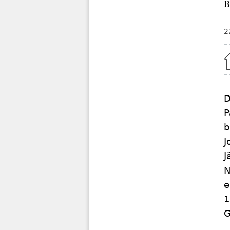
B
2
Home
D
P
b
J
J
N
e
1
G