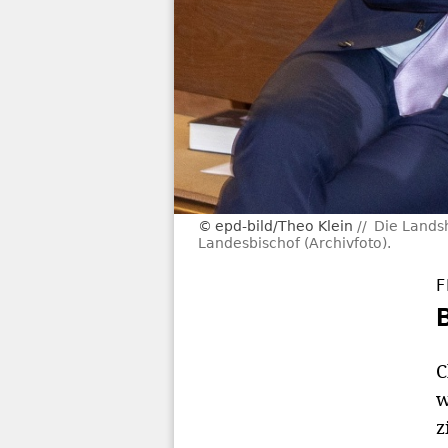
epd-bild/Theo Klein
Die Lands
Landesbischof (Archivfoto).
F
C
w
z