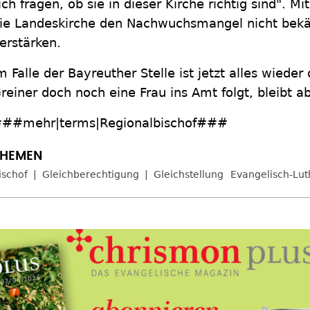
ich fragen, ob sie in dieser Kirche richtig sind". 
ie Landeskirche den Nachwuchsmangel nicht bek
erstärken.
m Falle der Bayreuther Stelle ist jetzt alles wiede
reiner doch noch eine Frau ins Amt folgt, bleibt a
##mehr|terms|Regionalbischof###
ischof
Gleichberechtigung
Gleichstellung
Evangelisch-Lut