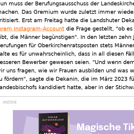
un muss der Berufungsausschuss der Landeskirche
achen. Das Gremium wurde zuletzt immer wieder f
ritisiert. Erst am Freitag hatte die Landshuter De
hrem Instagram-Account
die Frage gestellt, "ob es
ibt, die Männer begünstigen". In den letzten zehn 
erufungen für Oberkirchenratsposten stets Männ
alte es für unwahrscheinlich, dass in all diesen F
esseren Bewerber gewesen seien. "Und wenn dem 
ir uns fragen, wie wir Frauen ausbilden und was 
u fördern", sagte die Dekanin, die im März 2023 f
andesbischofs kandidiert hatte, aber in der Stich