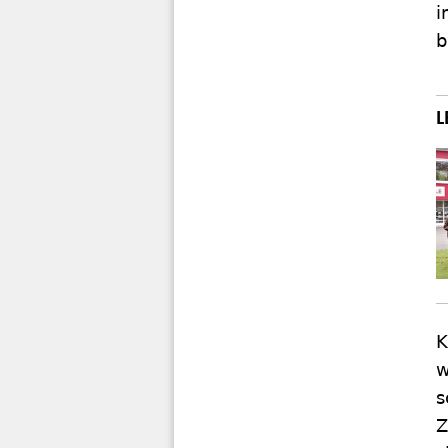
i
b
K
w
s
Z