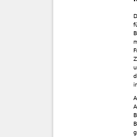
D
f
B
m
F
Z
u
d
i
A
A
B
B
g