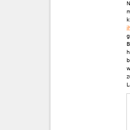
N
m
k
i
g
B
h
b
w
z
L