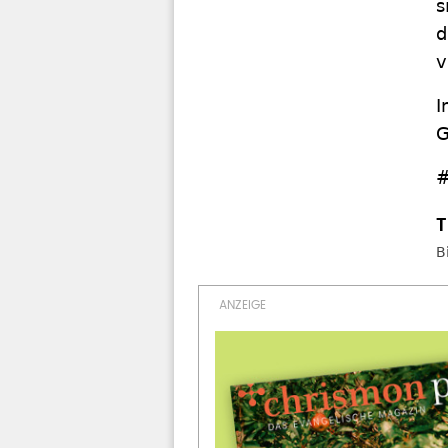
s
d
v
I
G
#
B