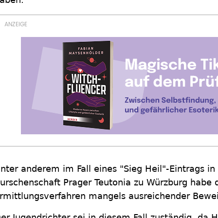
nter anderem im Fall eines "Sieg Heil"-Eintrags i
urschenschaft Prager Teutonia zu Würzburg habe d
rmittlungsverfahren mangels ausreichender Beweis
er Jugendrichter sei in diesem Fall zuständig, da