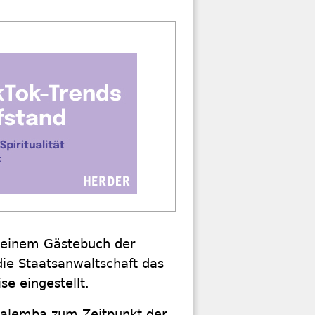
n einem Gästebuch der
ie Staatsanwaltschaft das
e eingestellt.
 Halemba zum Zeitpunkt der