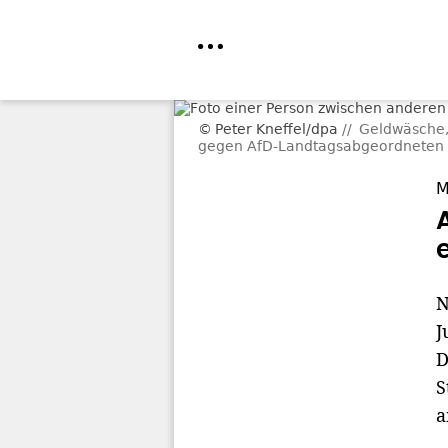
Direkt
Peter Kneffel/dpa
Geldwäsche,
zum
gegen AfD-Landtagsabgeordneten D
Inhalt
M
N
J
D
S
a