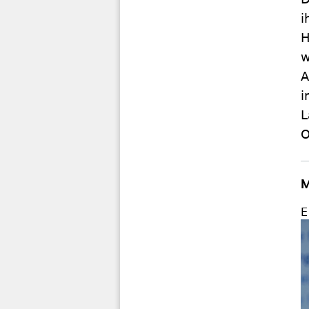
i
H
w
A
i
L
O
M
E