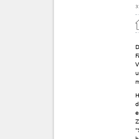
3
Home
D
F
V
u
m
H
d
e
Z
"
h