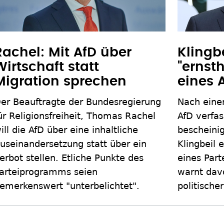
Rachel: Mit AfD über
Klingbe
Wirtschaft statt
"ernst
Migration sprechen
eines 
er Beauftragte der Bundesregierung
Nach eine
ür Religionsfreiheit, Thomas Rachel
AfD verfas
ill die AfD über eine inhaltliche
bescheinig
useinandersetzung statt über ein
Klingbeil 
erbot stellen. Etliche Punkte des
eines Part
arteiprogramms seien
warnt dav
emerkenswert "unterbelichtet".
politische