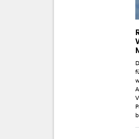
D
f
w
A
V
P
b