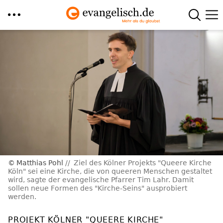
Direkt
zum
Inhalt
Matthias Pohl
Ziel des Kölner Projekts "Queere Kirche
Köln" sei eine Kirche, die von queeren Menschen gestaltet
wird, sagte der evangelische Pfarrer Tim Lahr. Damit
sollen neue Formen des "Kirche-Seins" ausprobiert
werden.
PROJEKT KÖLNER "QUEERE KIRCHE"