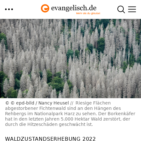
Direkt
zum
Inhalt
© epd-bild / Nancy Heusel
Riesige Flächen
abgestorbener Fichtenwald sind an den Hängen des
Rehbergs im Nationalpark Harz zu sehen. Der Borkenkäfer
hat in den letzten Jahren 5.000 Hektar Wald zerstört, der
durch die Hitzeschäden geschwächt ist.
WALDZUSTANDSERHEBUNG 2022