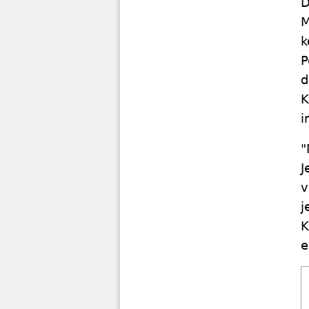
D
M
k
P
d
K
i
"
J
v
j
K
e