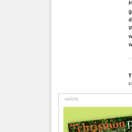
M
g
d
W
w
w
K