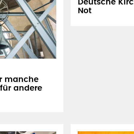
Deutsche Kirc
Not
ür manche
für andere