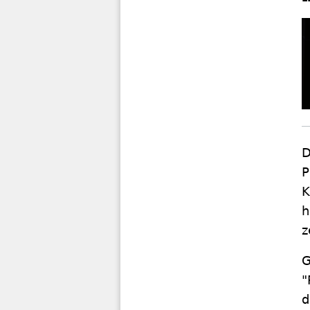
D
P
K
h
z
G
"
d