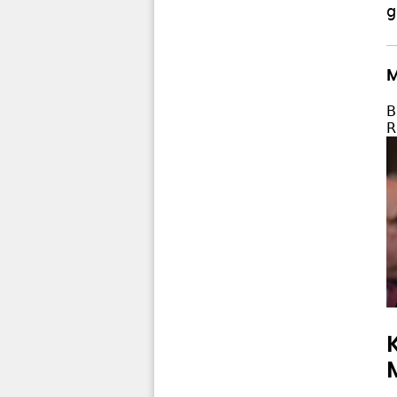
g
M
B
R