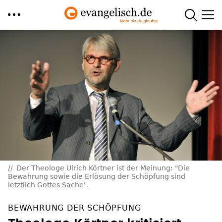
Direkt
zum
Inhalt
Der Theologe Ulrich Körtner ist der Meinung: "Die
Bewahrung sowie die Erlösung der Schöpfung sind
letztlich Gottes Sache".
BEWAHRUNG DER SCHÖPFUNG