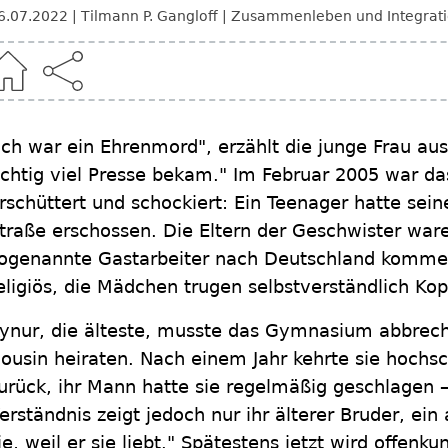
6.07.2022
Tilmann P. Gangloff
Zusammenleben und Integrat
Ich war ein Ehrenmord", erzählt die junge Frau aus
ichtig viel Presse bekam." Im Februar 2005 war d
rschüttert und schockiert: Ein Teenager hatte sein
traße erschossen. Die Eltern der Geschwister ware
ogenannte Gastarbeiter nach Deutschland kommen
eligiös, die Mädchen trugen selbstverständlich Kop
ynur, die älteste, musste das Gymnasium abbreche
ousin heiraten. Nach einem Jahr kehrte sie hochs
urück, ihr Mann hatte sie regelmäßig geschlagen – 
erständnis zeigt jedoch nur ihr älterer Bruder, ein
ie, weil er sie liebt." Spätestens jetzt wird offenku