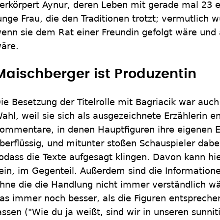
erkörpert Aynur, deren Leben mit gerade mal 23 e
unge Frau, die den Traditionen trotzt; vermutlich 
enn sie dem Rat einer Freundin gefolgt wäre und
äre.
Maischberger ist Produzentin
ie Besetzung der Titelrolle mit Bagriacik war auch
ahl, weil sie sich als ausgezeichnete Erzählerin en
ommentare, in denen Hauptfiguren ihre eigenen 
berflüssig, und mitunter stoßen Schauspieler dabe
odass die Texte aufgesagt klingen. Davon kann hi
ein, im Gegenteil. Außerdem sind die Information
hne die die Handlung nicht immer verständlich w
as immer noch besser, als die Figuren entsprech
assen ("Wie du ja weißt, sind wir in unseren sunnit