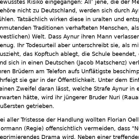
ewusstes Risiko eingegangen: All’ jene, die der Me
ehöre nicht zu Deutschland, werden sich durch Ay
ühlen. Tatsächlich wirken diese in uralten und ents
nmutenden Traditionen verhafteten Menschen, als 
westlichen) Welt. Dass Aynur ihren Mann verlasse
enug. Ihr Todesurteil aber unterschreibt sie, als m
uszieht, das Kopftuch ablegt, die Schule beendet,
nd sich in einen Deutschen (Jacob Matschenz) verl
hren Brüdern am Telefon aufs Unflätigste beschimp
hrfeigt sie gar in der Öffentlichkeit. Unter dem Ei
einen Zweifel daran lässt, welche Strafe Aynur in
rwarten hätte, wird ihr jüngerer Bruder Nuri (Raua
ußersten getrieben.
ei aller Tristesse der Handlung wollten Florian Oel
ormann (Regie) offensichtlich vermeiden, dass "Nu
eprimierendes Drama wird. Neben einer treffend