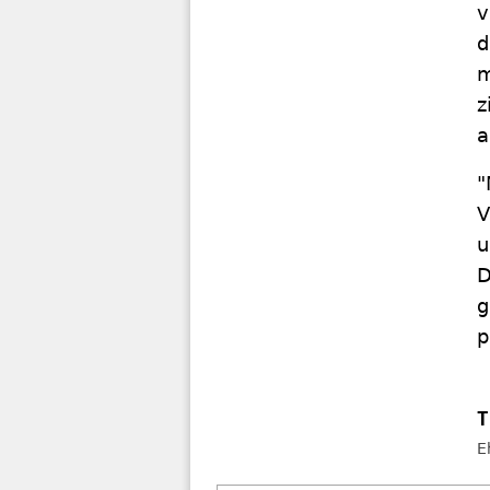
v
d
m
z
a
"
V
u
D
g
p
E