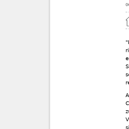
0
Home
"
r
e
S
s
r
A
C
z
V
s