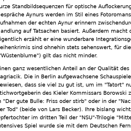
urze Standbildsequenzen für optische Auflockerun
espräche Aynurs werden im Stil eines Fotoroman
ufnahmen der echten Aynur erinnern zwischendurc
andlung auf Tatsachen basiert. Außerdem macht d
igentlich erzählt er eine wunderbare Integrationsg
eihenkrimis sind ohnehin stets sehenswert, für d
"Wüstenblume") gilt das nicht minder.
inen ganz wesentlichen Anteil an der Qualität de
agriacik. Die in Berlin aufgewachsene Schauspiele
ewiesen, dass sie viel zu gut ist, um im "Tatort" n
tichwortgeberin des Kieler Kommissars Borowski zu
n "Der gute Bulle: Friss oder stirb" oder in der "Na
er Tod" (beide von Lars Becker). Ihre bislang wicht
pfertochter im dritten Teil der "NSU"-Trilogie "Mitt
ntensives Spiel wurde sie mit dem Deutschen Fern