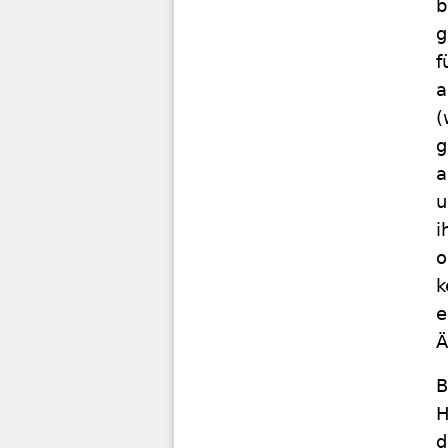
b
g
f
a
(
g
a
u
i
o
k
e
Ä
B
H
d