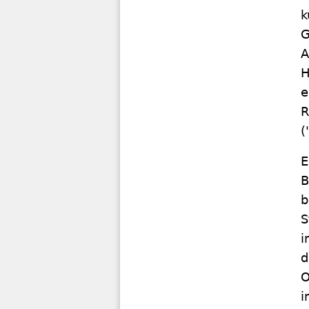
k
G
A
H
e
R
(
E
B
b
S
i
d
O
i