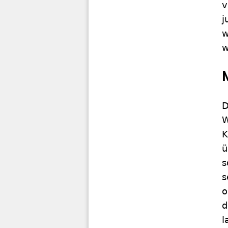
v
j
w
w
D
W
K
ü
s
s
o
d
l