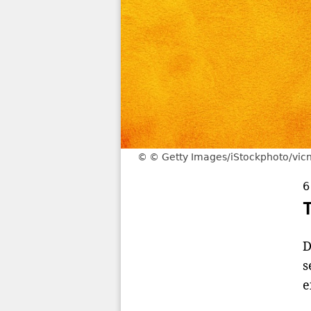
© Getty Images/iStockphoto/vicn
6
D
s
e