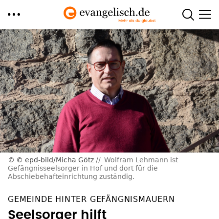
Direkt
zum
Inhalt
© epd-bild/Micha Götz
Wolfram Lehmann ist
Gefängnisseelsorger in Hof und dort für die
Abschiebehafteinrichtung zuständig.
GEMEINDE HINTER GEFÄNGNISMAUERN
Seelsorger hilft