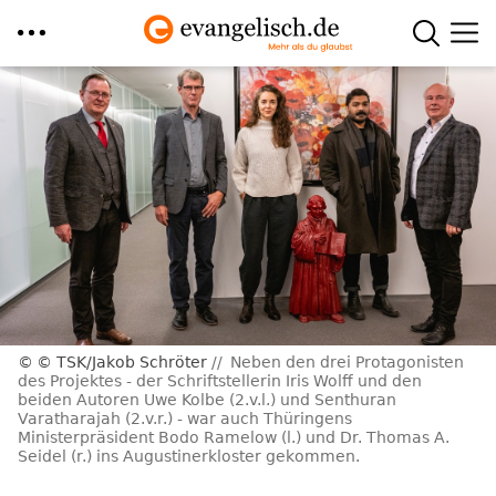
Direkt
zum
Inhalt
© TSK/Jakob Schröter
Neben den drei Protagonisten
des Projektes - der Schriftstellerin Iris Wolff und den
beiden Autoren Uwe Kolbe (2.v.l.) und Senthuran
Varatharajah (2.v.r.) - war auch Thüringens
Ministerpräsident Bodo Ramelow (l.) und Dr. Thomas A.
Seidel (r.) ins Augustinerkloster gekommen.