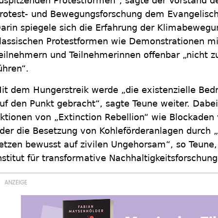
uspitzenden Protestformen“, sagte der Vorstand des
rotest- und Bewegungsforschung dem Evangelische
arin spiegele sich die Erfahrung der Klimabewegu
lassischen Protestformen wie Demonstrationen mit
eilnehmern und Teilnehmerinnen offenbar „nicht 
ühren“.
it dem Hungerstreik werde „die existenzielle Be
uf den Punkt gebracht“, sagte Teune weiter. Dabei
ktionen von „Extinction Rebellion“ wie Blockaden
der die Besetzung von Kohleförderanlagen durch 
etzen bewusst auf zivilen Ungehorsam“, so Teune
nstitut für transformative Nachhaltigkeitsforschung