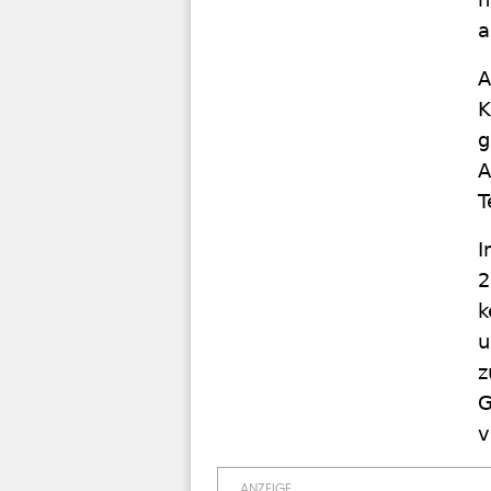
a
A
K
g
A
T
I
2
k
u
z
G
v