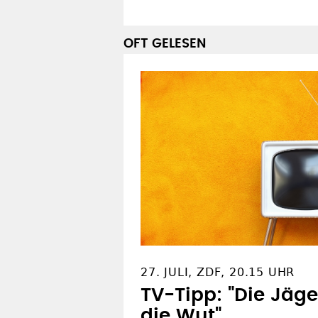
27. JULI, ZDF, 20.15 UHR
TV-Tipp: "Die Jäg
die Wut"
SOZIALE NETZWERKE
Z
Facebook
R