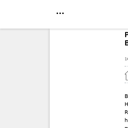
Direkt
zum
Inhalt
1
Home
B
H
R
h