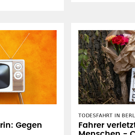
TODESFAHRT IN BERL
erin: Gegen
Fahrer verlet
Menschen - 
USATZANGEBOTE
VERBUND
SS-feeds
GEP.de