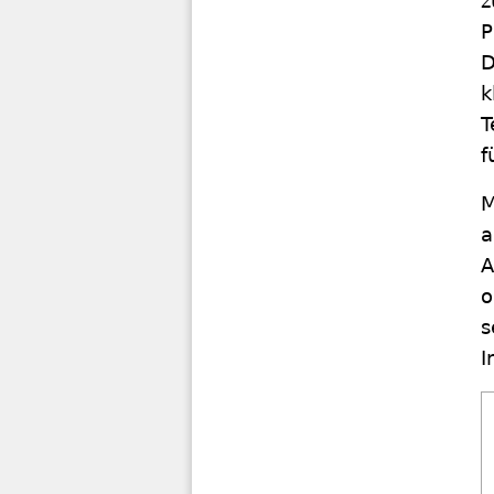
z
P
D
k
T
f
M
a
A
o
s
I