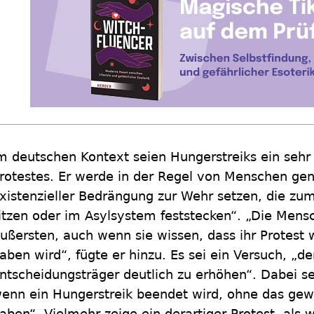
m deutschen Kontext seien Hungerstreiks ein sehr 
rotestes. Er werde in der Regel von Menschen genu
xistenzieller Bedrängung zur Wehr setzen, die zum
itzen oder im Asylsystem feststecken“. „Die Men
ußersten, auch wenn sie wissen, dass ihr Protest w
aben wird“, fügte er hinzu. Es sei ein Versuch, „d
ntscheidungsträger deutlich zu erhöhen“. Dabei sei
enn ein Hungerstreik beendet wird, ohne das gewü
aben“. Vielmehr zeige ein derartiger Protest, als 