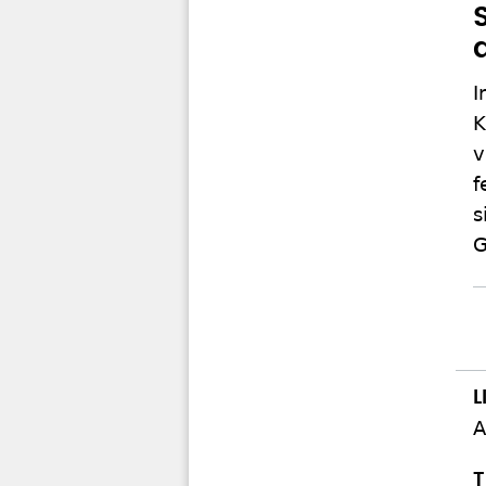
I
K
v
f
s
G
A