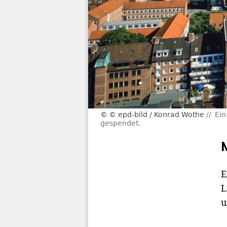
© epd-bild / Konrad Wothe
Ein
gespendet.
E
L
u