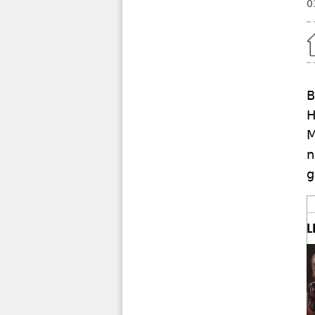
0
Home
B
H
M
n
g