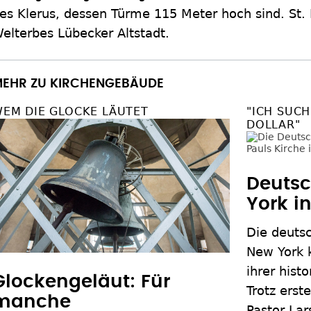
es Klerus, dessen Türme 115 Meter hoch sind. St. 
elterbes Lübecker Altstadt.
EHR ZU KIRCHENGEBÄUDE
EM DIE GLOCKE LÄUTET
"ICH SUCH
DOLLAR"
Deutsc
York i
Die deuts
New York 
ihrer hist
Glockengeläut: Für
Trotz erst
manche
Pastor La