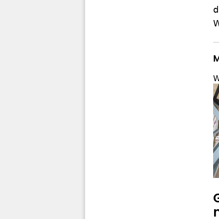
d
W
M
W