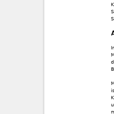
K
S
S
I
M
d
B
M
i
K
u
m