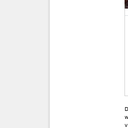
D
w
v