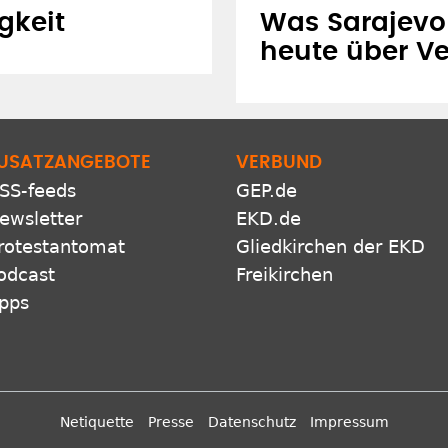
gkeit
Was Sarajevo
heute über V
USATZANGEBOTE
VERBUND
SS-feeds
GEP.de
ewsletter
EKD.de
rotestantomat
Gliedkirchen der EKD
odcast
Freikirchen
pps
Netiquette
Presse
Datenschutz
Impressum