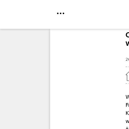
Direkt
zum
Inhalt
2
Home
W
F
K
w