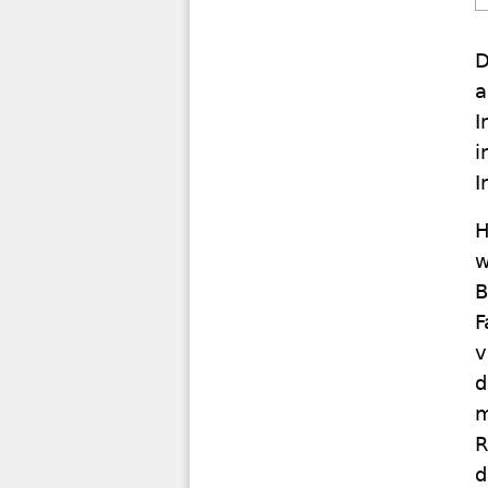
D
a
I
i
I
H
w
B
F
v
d
m
R
d