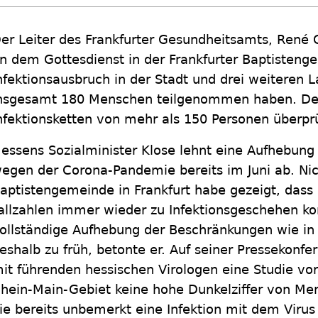
er Leiter des Frankfurter Gesundheitsamts, René G
n dem Gottesdienst in der Frankfurter Baptisten
nfektionsausbruch in der Stadt und drei weiteren L
nsgesamt 180 Menschen teilgenommen haben. Der
nfektionsketten von mehr als 150 Personen überprü
essens Sozialminister Klose lehnt eine Aufhebun
egen der Corona-Pandemie bereits im Juni ab. Nicht
aptistengemeinde in Frankfurt habe gezeigt, dass e
allzahlen immer wieder zu Infektionsgeschehen k
ollständige Aufhebung der Beschränkungen wie in 
eshalb zu früh, betonte er. Auf seiner Pressekonf
it führenden hessischen Virologen eine Studie vo
hein-Main-Gebiet keine hohe Dunkelziffer von Me
ie bereits unbemerkt eine Infektion mit dem Vir