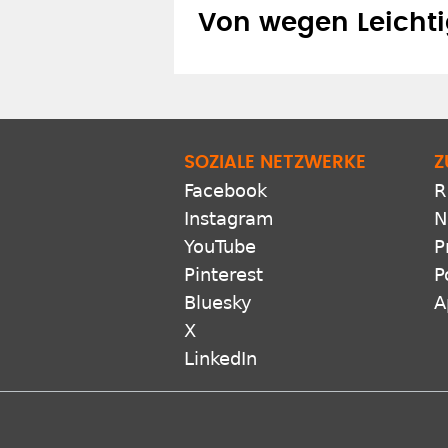
Von wegen Leichti
SOZIALE NETZWERKE
Z
Facebook
R
Instagram
N
YouTube
P
Pinterest
P
Bluesky
A
X
LinkedIn