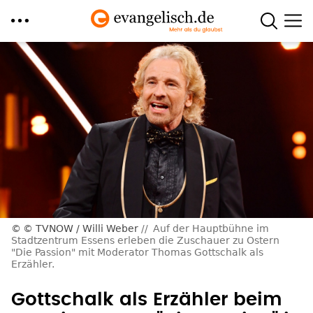
Direkt
zum
Inhalt
© TVNOW / Willi Weber
Auf der Hauptbühne im
Stadtzentrum Essens erleben die Zuschauer zu Ostern
"Die Passion" mit Moderator Thomas Gottschalk als
Erzähler.
Gottschalk als Erzähler beim