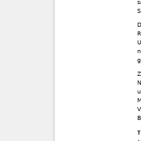
s
S
D
R
U
n
g
Z
N
u
M
V
B