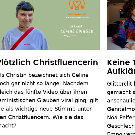
Plötzlich Christfluencerin
Keine
Aufklä
ls Christin bezeichnet sich Celine
och gar nicht so lange. Nachdem
Glittercli
leich das fünfte Video über ihren
gemacht s
eministischen Glauben viral ging, gilt
anschauli
ie als wichtige neue Stimme unter
Genitalmod
en Christfluencern. Wie sie das
Noa Peifer
acht?
Geschlecht
Empowerme