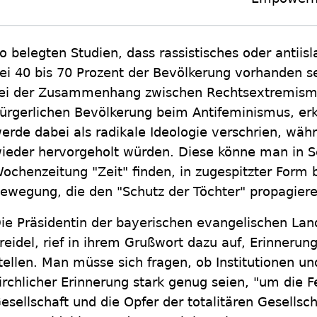
o belegten Studien, dass rassistisches oder antii
ei 40 bis 70 Prozent der Bevölkerung vorhanden se
ei der Zusammenhang zwischen Rechtsextremism
ürgerlichen Bevölkerung beim Antifeminismus, erk
erde dabei als radikale Ideologie verschrien, wäh
ieder hervorgeholt würden. Diese könne man in S
ochenzeitung "Zeit" finden, in zugespitzter Form b
ewegung, die den "Schutz der Töchter" propagiere
ie Präsidentin der bayerischen evangelischen La
reidel, rief in ihrem Grußwort dazu auf, Erinnerun
tellen. Man müsse sich fragen, ob Institutionen un
irchlicher Erinnerung stark genug seien, "um die F
esellschaft und die Opfer der totalitären Gesellsch