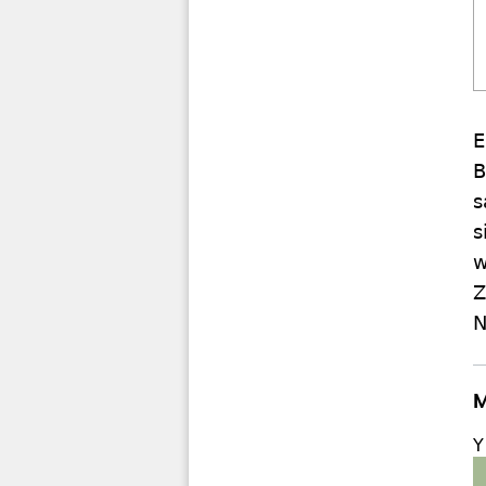
E
B
s
s
w
Z
N
M
Y