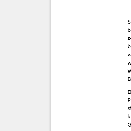
S
b
s
b
w
w
W
B
D
P
s
k
G