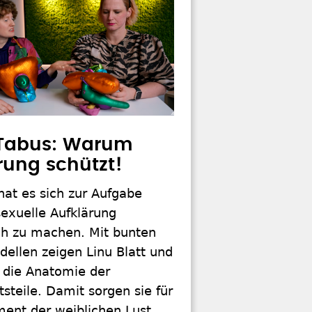
 Tabus: Warum
rung schützt!
t hat es sich zur Aufgabe
exuelle Aufklärung
ch zu machen. Mit bunten
ellen zeigen Linu Blatt und
 die Anatomie der
steile. Damit sorgen sie für
nt der weiblichen Lust.