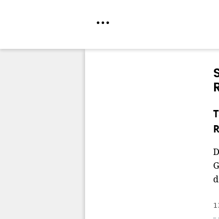
Direkt
zum
Inhalt
T
R
D
G
d
1