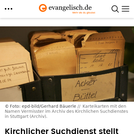
Direkt
zum
Inhalt
Foto: epd-bild/Gerhard Bäuerle
Karteikarten mit den
Namen Vermisster im Archiv des Kirchlichen Suchdienstes
in Stuttgart (Archiv).
Kirchlicher Suchdienst stellt