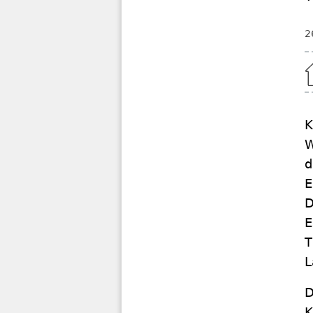
2
Home
K
W
d
E
D
E
T
L
D
K