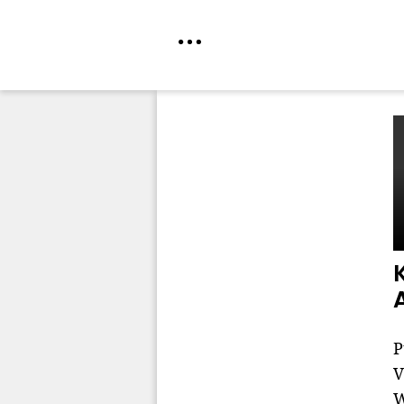
Direkt
zum
Inhalt
P
V
W