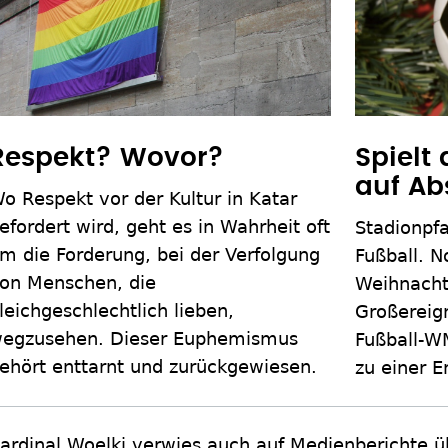
Spielt
Respekt? Wovor?
auf Ab
o Respekt vor der Kultur in Katar
efordert wird, geht es in Wahrheit oft
Stadionpfa
m die Forderung, bei der Verfolgung
Fußball. N
on Menschen, die
Weihnachte
leichgeschlechtlich lieben,
Großereig
egzusehen. Dieser Euphemismus
Fußball-WM
ehört enttarnt und zurückgewiesen.
zu einer E
ardinal Woelki verwies auch auf Medienberichte ü