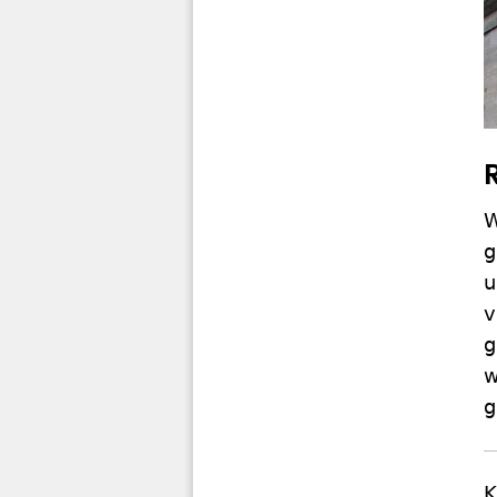
W
g
u
v
g
w
g
K