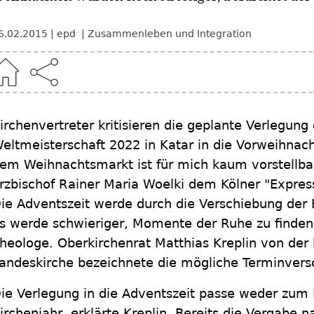
6.02.2015
epd
Zusammenleben und Integration
irchenvertreter kritisieren die geplante Verlegung 
eltmeisterschaft 2022 in Katar in die Vorweihnacht
em Weihnachtsmarkt ist für mich kaum vorstellbar
rzbischof Rainer Maria Woelki dem Kölner "Expre
ie Adventszeit werde durch die Verschiebung der 
s werde schwieriger, Momente der Ruhe zu finden,
heologe. Oberkirchenrat Matthias Kreplin von der
andeskirche bezeichnete die mögliche Terminversc
ie Verlegung in die Adventszeit passe weder zum
irchenjahr, erklärte Kreplin. Bereits die Vergabe n