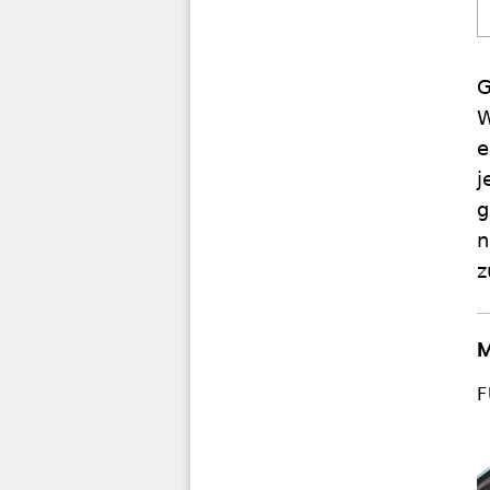
G
W
e
j
g
n
z
M
F