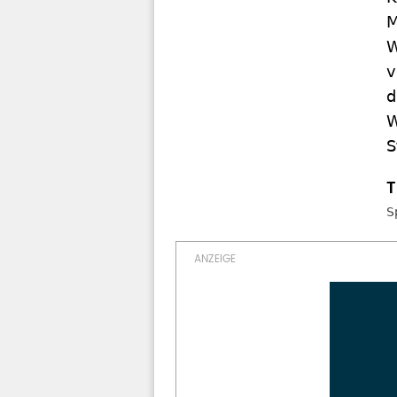
M
W
v
d
W
S
S