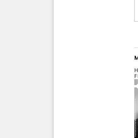
M
H
F