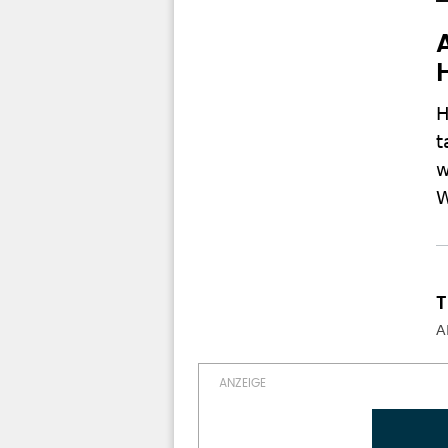
H
t
w
W
A