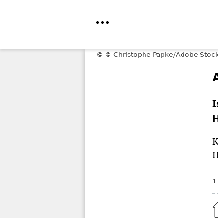
Direkt
© Christophe Papke/Adobe Stock
zum
Inhalt
I
K
H
1
Home