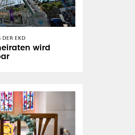
G DER EKD
eiraten wird
bar