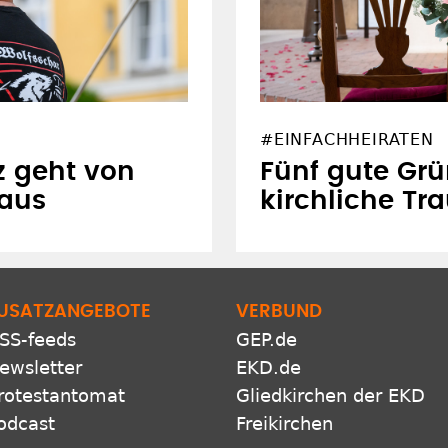
#EINFACHHEIRATEN
z geht von
Fünf gute Grü
 aus
kirchliche Tr
USATZANGEBOTE
VERBUND
SS-feeds
GEP.de
ewsletter
EKD.de
rotestantomat
Gliedkirchen der EKD
odcast
Freikirchen