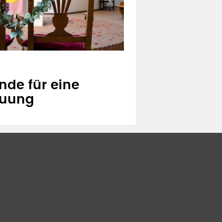
nde für eine
auung