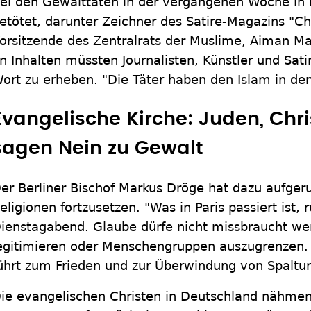
ei den Gewalttaten in der vergangenen Woche in
etötet, darunter Zeichner des Satire-Magazins "Ch
orsitzende des Zentralrats der Muslime, Aiman Mazy
n Inhalten müssten Journalisten, Künstler und Satir
ort zu erheben. "Die Täter haben den Islam in d
Evangelische Kirche: Juden, Chr
sagen Nein zu Gewalt
er Berliner Bischof Markus Dröge hat dazu aufgeru
eligionen fortzusetzen. "Was in Paris passiert ist, 
ienstagabend. Glaube dürfe nicht missbraucht w
egitimieren oder Menschengruppen auszugrenzen. 
ührt zum Frieden und zur Überwindung von Spaltun
ie evangelischen Christen in Deutschland nähmen "