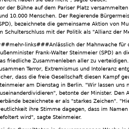
or der Bühne auf dem Pariser Platz versammelten
und 10.000 Menschen. Der Regierende Bürgermeist
SPD), bezeichnete die gemeinsame Aktion von Mus
m Schulterschluss mit der Politik als "Allianz der M
##mehr-links###Anlässlich der Mahnwache für die
ußenminister Frank-Walter Steinmeier (SPD) an die
as friedliche Zusammenleben aller zu verteidigen
usammen Terror, Extremismus und Intoleranz entg
icher, dass die freie Gesellschaft diesen Kampf ge
teinmeier am Dienstag in Berlin. "Wir lassen uns n
useinanderdividieren", betonte der Minister. Den 
erbände bezeichnete er als "starkes Zeichen". "Hi
eutlichkeit ihre Stimme dagegen, dass im Namen 
efoltert wird", sagte Steinmeier.