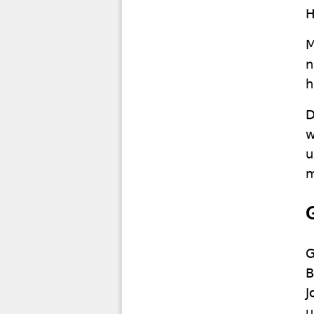
H
M
n
h
D
w
u
m
G
B
J
u