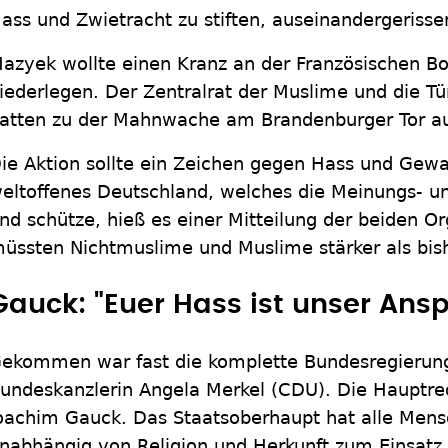
ass und Zwietracht zu stiften, auseinandergerisse
azyek wollte einen Kranz an der Französischen Bot
iederlegen. Der Zentralrat der Muslime und die T
atten zu der Mahnwache am Brandenburger Tor au
ie Aktion sollte ein Zeichen gegen Hass und Gewal
eltoffenes Deutschland, welches die Meinungs- und
nd schütze, hieß es einer Mitteilung der beiden 
üssten Nichtmuslime und Muslime stärker als bi
Gauck: "Euer Hass ist unser Ans
ekommen war fast die komplette Bundesregierung.
undeskanzlerin Angela Merkel (CDU). Die Hauptre
oachim Gauck. Das Staatsoberhaupt hat alle Mens
nabhängig von Religion und Herkunft zum Einsatz