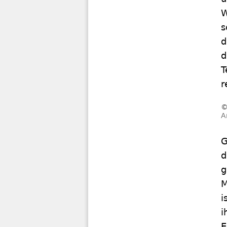
W
s
d
d
T
r
A
G
d
g
M
i
i
E