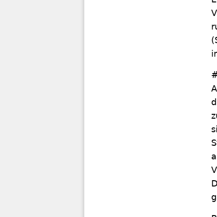
V
r
(
i
#
A
d
z
s
S
a
V
D
g