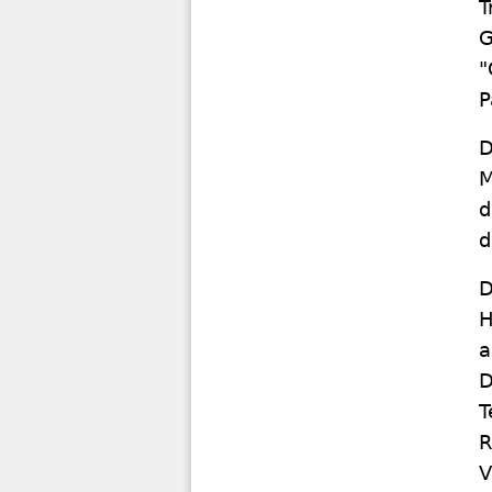
T
G
"
P
D
M
d
d
D
H
a
D
T
R
V