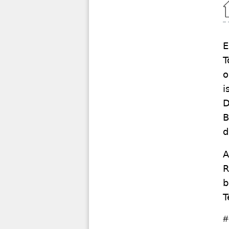
Home
E
T
o
i
D
B
d
A
R
b
T
#