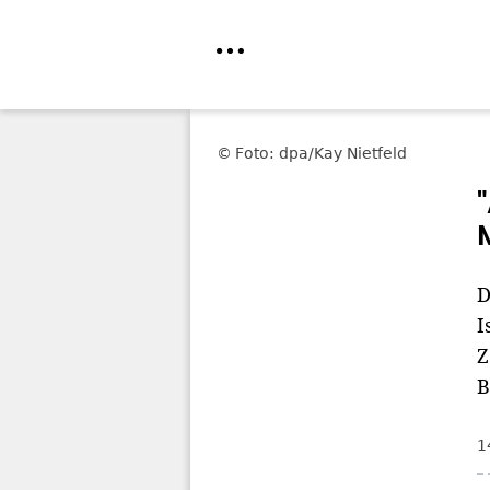
Direkt
zum
Foto: dpa/Kay Nietfeld
Inhalt
D
I
Z
B
1