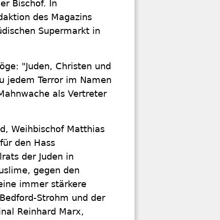
r Bischof. In
daktion des Magazins
üdischen Supermarkt in
röge: "Juden, Christen und
zu jedem Terror im Namen
 Mahnwache als Vertreter
nd, Weihbischof Matthias
 für den Hass
rats der Juden in
Muslime, gegen den
eine immer stärkere
 Bedford-Strohm und der
inal Reinhard Marx,