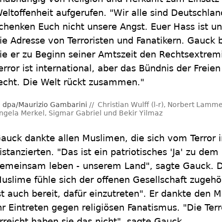
eltoffenheit aufgerufen. "Wir alle sind Deutschlan
chenken Euch nicht unsere Angst. Euer Hass ist un
ie Adresse von Terroristen und Fanatikern. Gauck 
ie er zu Beginn seiner Amtszeit den Rechtsextrem
error ist international, aber das Bündnis der Freien 
echt. Die Welt rückt zusammen."
dpa/Maurizio Gambarini
Christian Wulff (l-r), Norbert Lam
ngela Merkel, Sigmar Gabriel und Bekir Yilmaz
auck dankte allen Muslimen, die sich vom Terror
istanzierten. "Das ist ein patriotisches 'Ja' zu de
emeinsam leben - unserem Land", sagte Gauck. D
uslime fühle sich der offenen Gesellschaft zugehör
st auch bereit, dafür einzutreten". Er dankte den 
hr Eintreten gegen religiösen Fanatismus. "Die Terr
rreicht haben sie das nicht", sagte Gauck.