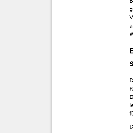
B
g
V
a
W
D
R
D
l
f
D