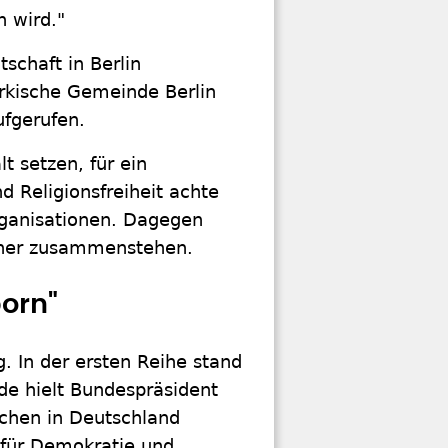
n wird."
schaft in Berlin
ürkische Gemeinde Berlin
fgerufen.
t setzen, für ein
 Religionsfreiheit achte
Organisationen. Dagegen
sher zusammenstehen.
porn"
 In der ersten Reihe stand
de hielt Bundespräsident
chen in Deutschland
 für Demokratie und