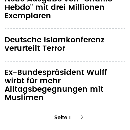
Hebdo" mit drei Millionen
Exemplaren
Deutsche Islamkonferenz
verurteilt Terror
Ex-Bundespräsident Wulff
wirbt für mehr
Alltagsbegegnungen mit
Muslimen
Seite 1
te Seite
nächste Seite ›
Seitennummerierung