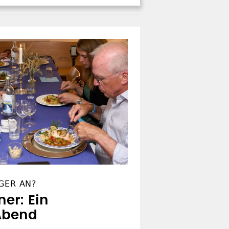
GER AN?
ner: Ein
 Abend