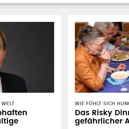
 WELT
WIE FÜHLT SICH HUN
bhaften
Das Risky Din
ltige
gefährlicher