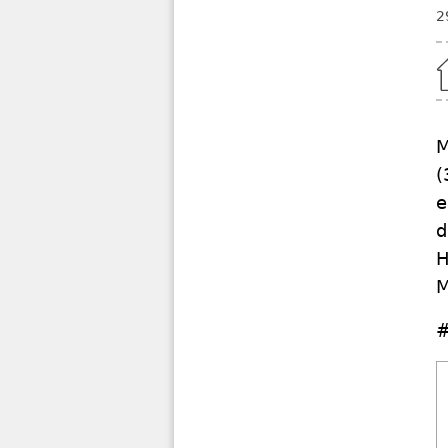
2
Home
M
(
e
d
H
M
#