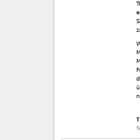
T
e
S
z
W
M
M
F
d
ü
n
T