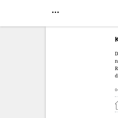
Direkt
zum
Inhalt
D
n
R
d
0
Home