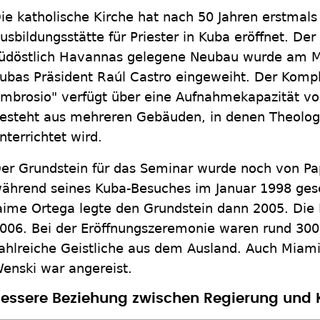
ie katholische Kirche hat nach 50 Jahren erstmals
usbildungsstätte für Priester in Kuba eröffnet. De
üdöstlich Havannas gelegene Neubau wurde am M
ubas Präsident Raúl Castro eingeweiht. Der Komp
mbrosio" verfügt über eine Aufnahmekapazität v
esteht aus mehreren Gebäuden, in denen Theologi
nterrichtet wird.
er Grundstein für das Seminar wurde noch von Pap
ährend seines Kuba-Besuches im Januar 1998 ges
aime Ortega legte den Grundstein dann 2005. Die
006. Bei der Eröffnungszeremonie waren rund 30
ahlreiche Geistliche aus dem Ausland. Auch Miam
enski war angereist.
essere Beziehung zwischen Regierung und 