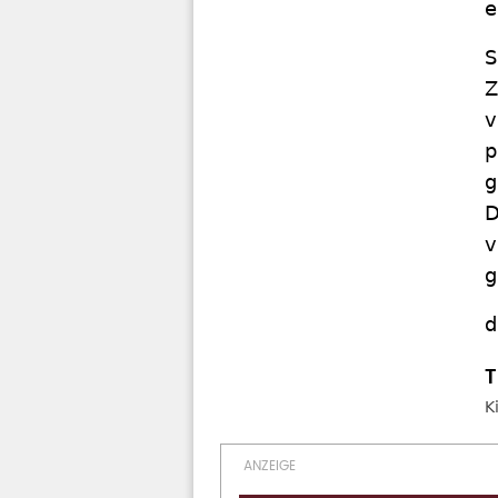
e
S
Z
v
p
g
D
v
g
d
K