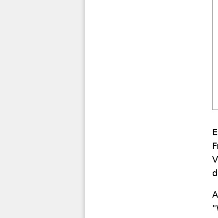
E
F
V
d
A
"