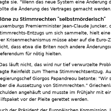
agte sie. "Wenn das neue System eine Änderung d
ollte die Änderung des Vertrages gemacht werden
läne zu Stimmrechten "selbstmörderisch"
uxemburgs Premierminister Jean-Claude Juncker, 
timmrechts-Entzugs um sich sammelte, hielt eine 
er Krisenmechanismus müsse aber auf die Euro-Zo
icht, dass etwa die Briten noch andere Änderung
eferendum für nötig hielten.
Das läuft nicht, das wird nur tief verwurzelte Pro
agte Reinfeldt zum Thema Stimmrechtsentzug. Au
egierungschef Giorgos Papandreou betonte: "Wir s
ber die Aussetzung von Stimmrechten." Griechenl
chulden angehäuft und musste im Frühjahr mit e
ilfspaket vor der Pleite gerettet werden.
uch der Präsident der Europäischen Kommission, J