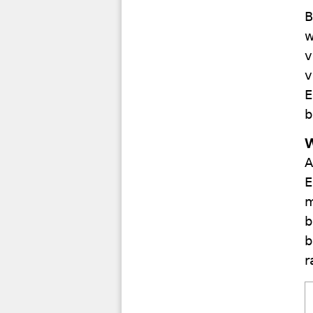
B
w
v
v
E
b
W
A
E
m
b
b
r