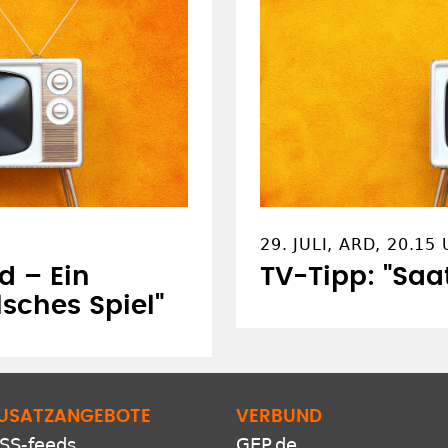
29. JULI, ARD, 20.15
d – Ein
TV-Tipp: "Saat
sches Spiel"
USATZANGEBOTE
VERBUND
SS-feeds
GEP.de