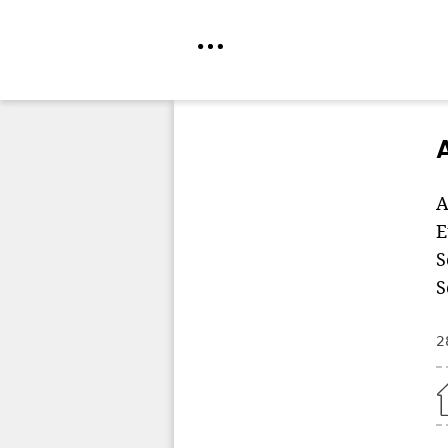
Direkt
zum
Inhalt
A
E
S
S
2
Home