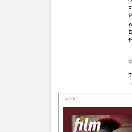
d
M
w
D
f
d
F