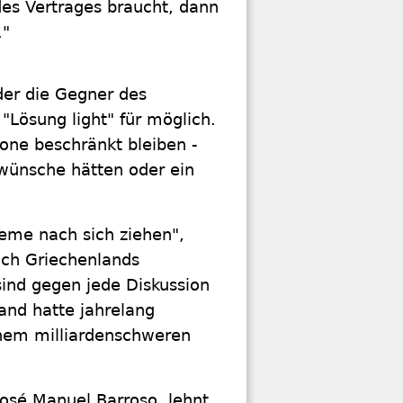
es Vertrages braucht, dann
."
der die Gegner des
"Lösung light" für möglich.
ne beschränkt bleiben -
swünsche hätten oder ein
bleme nach sich ziehen",
ch Griechenlands
ind gegen jede Diskussion
and hatte jahrelang
inem milliardenschweren
osé Manuel Barroso, lehnt