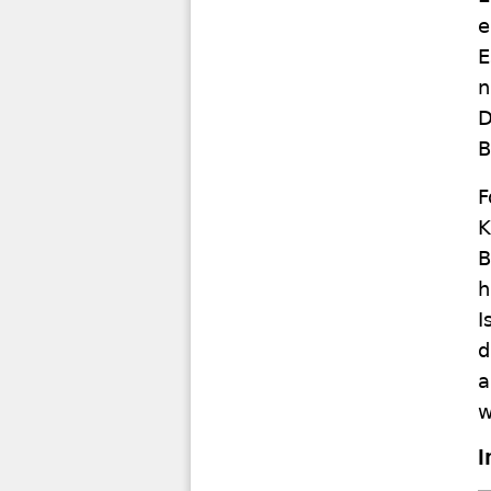
e
E
n
D
B
F
K
B
h
I
d
a
w
I