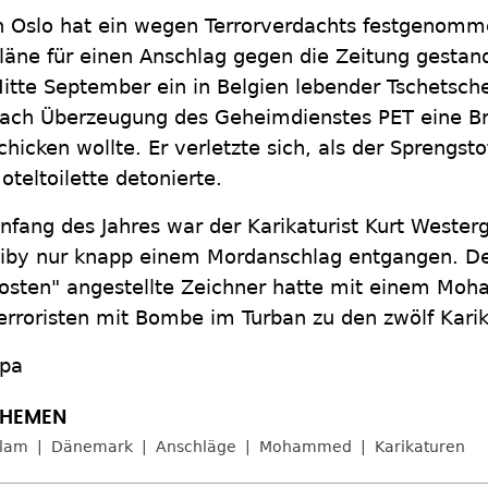
n Oslo hat ein wegen Terrorverdachts festgenomm
läne für einen Anschlag gegen die Zeitung gesta
itte September ein in Belgien lebender Tschetsc
ach Überzeugung des Geheimdienstes PET eine Br
chicken wollte. Er verletzte sich, als der Sprengstof
oteltoilette detonierte.
nfang des Jahres war der Karikaturist Kurt Wester
iby nur knapp einem Mordanschlag entgangen. Der 
osten" angestellte Zeichner hatte mit einem Moh
erroristen mit Bombe im Turban zu den zwölf Kari
pa
slam
Dänemark
Anschläge
Mohammed
Karikaturen