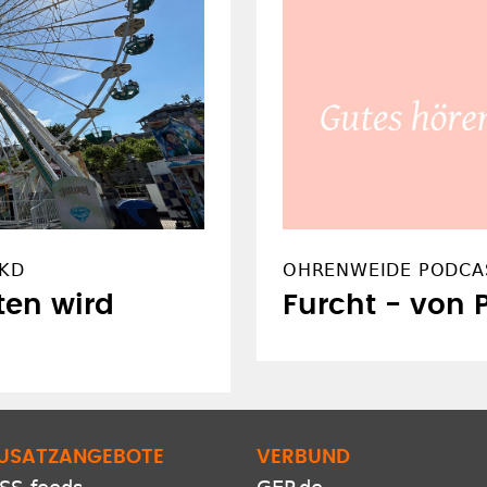
geräumt
EKD
OHRENWEIDE PODCA
ten wird
Furcht - von 