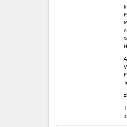
I
P
M
n
s
H
A
V
P
T
d
I