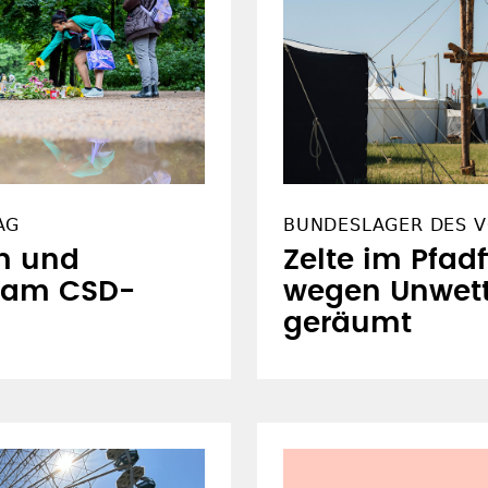
AG
BUNDESLAGER DES V
m und
Zelte im Pfad
 am CSD-
wegen Unwett